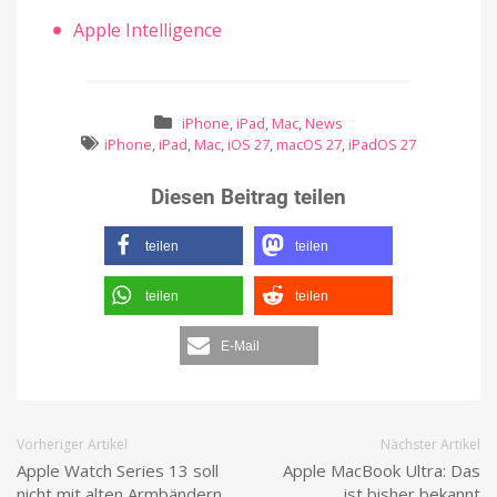
Apple Intelligence
iPhone
,
iPad
,
Mac
,
News
iPhone
,
iPad
,
Mac
,
iOS 27
,
macOS 27
,
iPadOS 27
Diesen Beitrag teilen
teilen
teilen
teilen
teilen
E-Mail
Vorheriger Artikel
Nächster Artikel
Apple Watch Series 13 soll
Apple MacBook Ultra: Das
nicht mit alten Armbändern
ist bisher bekannt