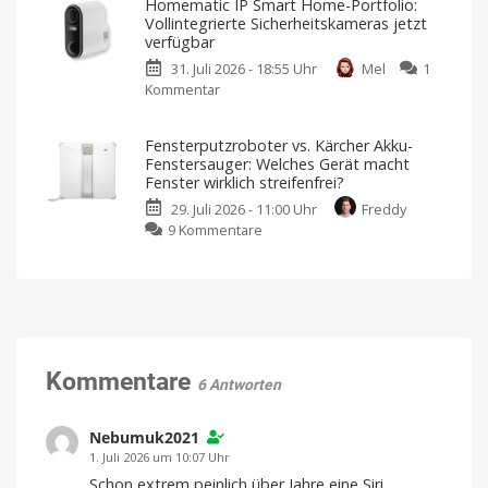
Homematic IP Smart Home-Portfolio:
mit
Home
Markt
Apple
Vollintegrierte Sicherheitskameras jetzt
Home
Speaker
Preis
verfügbar
und
mit
Verfügbarkeit
noch
31. Juli 2026 - 18:55 Uhr
Mel
1
Gemini
offen
Kommentar
zu
AI
Homematic
startet
IP
in
Fensterputzroboter vs. Kärcher Akku-
Smart
Deutschland
Fenstersauger: Welches Gerät macht
Home-
Ab
Fenster wirklich streifenfrei?
sofort
Portfolio:
für
29. Juli 2026 - 11:00 Uhr
Freddy
119,99
Vollintegrierte
Euro
zu
9 Kommentare
erhältlich
Sicherheitskameras
Fensterputzroboter
jetzt
vs.
verfügbar
Kärcher
Eine
App
Akku-
für
alles
Fenstersauger:
Welches
Gerät
Kommentare
6 Antworten
macht
Fenster
wirklich
Nebumuk2021
streifenfrei?
1. Juli 2026 um 10:07 Uhr
Ein
Schon extrem peinlich über Jahre eine Siri
Vergleich