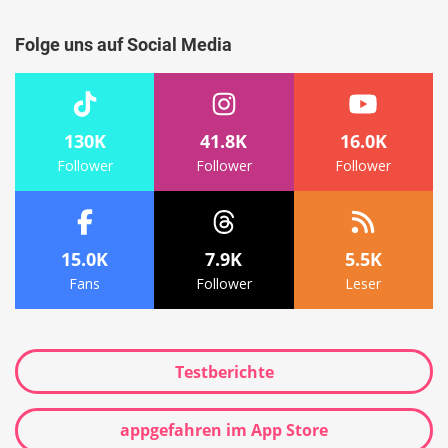
Folge uns auf Social Media
130K
41.8K
16.0K
Follower
Follower
Follower
15.0K
7.9K
5.5K
Fans
Follower
Leser
Testberichte
appgefahren im App Store