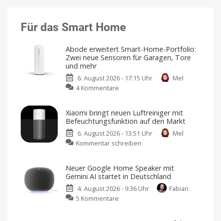
Für das Smart Home
Abode erweitert Smart-Home-Portfolio:
Zwei neue Sensoren für Garagen, Tore
und mehr
6. August 2026 - 17:15 Uhr
Mel
zu
4 Kommentare
Abode
erweitert
Xiaomi bringt neuen Luftreiniger mit
Smart-
Befeuchtungsfunktion auf den Markt
Home-
6. August 2026 - 13:51 Uhr
Mel
Portfolio:
zu
Kommentar schreiben
Zwei
Xiaomi
neue
bringt
Sensoren
Neuer Google Home Speaker mit
neuen
für
Gemini AI startet in Deutschland
Luftreiniger
Garagen,
4. August 2026 - 9:36 Uhr
Fabian
mit
Tore
zu
5 Kommentare
Befeuchtungsfunktion
und
Neuer
auf
mehr
Google
den
Kompatibel