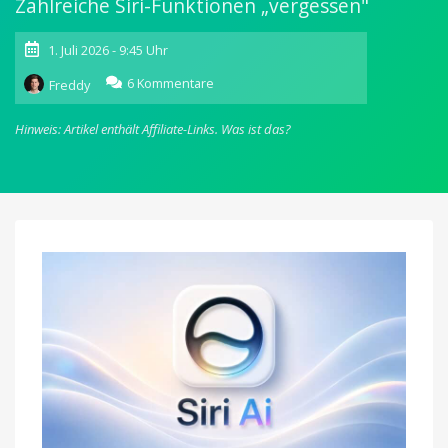
Zahlreiche Siri-Funktionen „vergessen"
1. Juli 2026 - 9:45 Uhr
zu
6 Kommentare
Freddy
iOS
27
Hinweis: Artikel enthält Affiliate-Links.
Was ist das?
&
Co.:
Apple
bewirbt
neue
Software
jetzt
auf
Deutsch