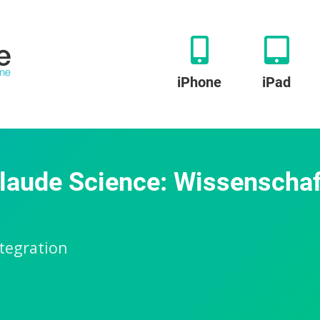
iPhone
iPad
Claude Science: Wissenschaf
tegration
ropic
fentlicht