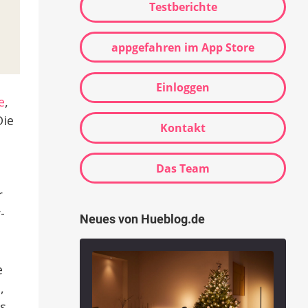
Testberichte
appgefahren im App Store
Einloggen
e
,
Die
Kontakt
Das Team
r
-
Neues von Hueblog.de
e
,
rs