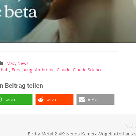
Mac
,
News
chaft
,
Forschung
,
Anthropic
,
Claude
,
Claude Science
n Beitrag teilen
teilen
teilen
E-Mail
Nächst
Birdfy Metal 2 4K: Neues Kamera-Vogelfutterhaus s