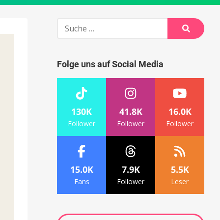
Suche
nach:
Suche
Folge uns auf Social Media
130K
41.8K
16.0K
Follower
Follower
Follower
15.0K
7.9K
5.5K
Fans
Follower
Leser