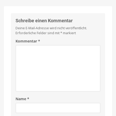
Fußbodenheizungen
startet
in
Deutschland
Ausgestattet
Schreibe einen Kommentar
mit
Matter
over
Deine E-Mail-Adresse wird nicht veröffentlicht.
Thread
Erforderliche Felder sind mit
*
markiert
Kommentar
*
Name
*