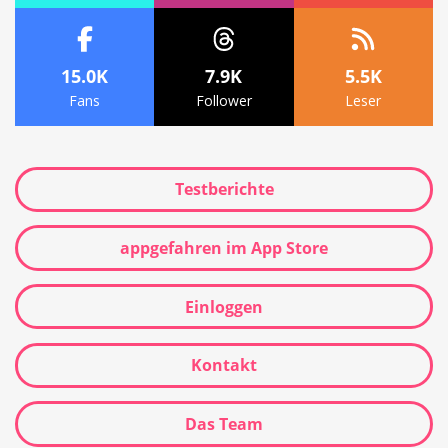
15.0K
7.9K
5.5K
Fans
Follower
Leser
Testberichte
appgefahren im App Store
Einloggen
Kontakt
Das Team