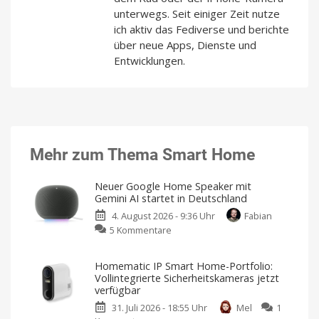
unterwegs. Seit einiger Zeit nutze
ich aktiv das Fediverse und berichte
über neue Apps, Dienste und
Entwicklungen.
Mehr zum Thema Smart Home
Neuer Google Home Speaker mit
Gemini AI startet in Deutschland
4. August 2026 - 9:36 Uhr
Fabian
zu
5 Kommentare
Neuer
Google
Homematic IP Smart Home-Portfolio:
Home
Vollintegrierte Sicherheitskameras jetzt
Speaker
verfügbar
mit
31. Juli 2026 - 18:55 Uhr
Mel
1
Gemini