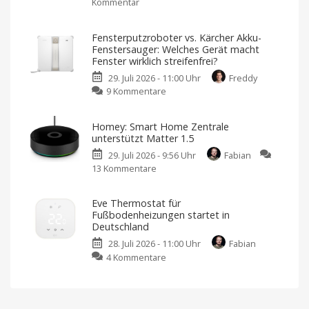
Kommentar
zu
AI
Homematic
startet
IP
in
Fensterputzroboter vs. Kärcher Akku-
Smart
Deutschland
Fenstersauger: Welches Gerät macht
Home-
Ab
Fenster wirklich streifenfrei?
sofort
Portfolio:
für
29. Juli 2026 - 11:00 Uhr
Freddy
119,99
Vollintegrierte
Euro
zu
9 Kommentare
erhältlich
Sicherheitskameras
Fensterputzroboter
jetzt
vs.
verfügbar
Homey: Smart Home Zentrale
Kärcher
Eine
unterstützt Matter 1.5
App
Akku-
für
alles
29. Juli 2026 - 9:56 Uhr
Fabian
Fenstersauger:
13 Kommentare
zu
Welches
Homey:
Gerät
Smart
macht
Eve Thermostat für
Home
Fenster
Fußbodenheizungen startet in
Zentrale
wirklich
Deutschland
unterstützt
streifenfrei?
28. Juli 2026 - 11:00 Uhr
Fabian
Matter
Ein
Vergleich
zu
4 Kommentare
1.5
Eve
Moderner
als
Thermostat
Alexa,
Apple
für
oder
Google