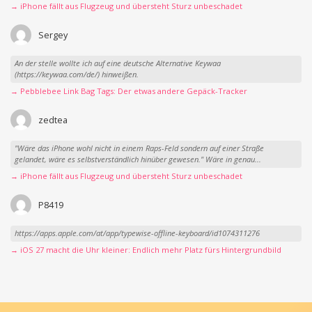
→ iPhone fällt aus Flugzeug und übersteht Sturz unbeschadet
Sergey
An der stelle wollte ich auf eine deutsche Alternative Keywaa
(https://keywaa.com/de/) hinweißen.
→ Pebblebee Link Bag Tags: Der etwas andere Gepäck-Tracker
zedtea
"Wäre das iPhone wohl nicht in einem Raps-Feld sondern auf einer Straße
gelandet, wäre es selbstverständlich hinüber gewesen." Wäre in genau...
→ iPhone fällt aus Flugzeug und übersteht Sturz unbeschadet
P8419
https://apps.apple.com/at/app/typewise-offline-keyboard/id1074311276
→ iOS 27 macht die Uhr kleiner: Endlich mehr Platz fürs Hintergrundbild