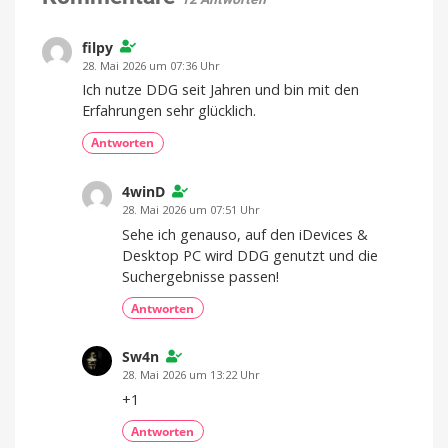
Lautsprecher
Entwicklerinnen
mit
AI-
Fokus?
filpy
28. Mai 2026 um 07:36 Uhr
Ich nutze DDG seit Jahren und bin mit den
Erfahrungen sehr glücklich.
Antworten
4winD
28. Mai 2026 um 07:51 Uhr
Sehe ich genauso, auf den iDevices &
Desktop PC wird DDG genutzt und die
Suchergebnisse passen!
Antworten
Sw4n
28. Mai 2026 um 13:22 Uhr
+1
Antworten