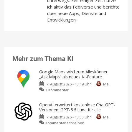
unterwegs. Seit einiger Zeit nutze
ich aktiv das Fediverse und berichte
über neue Apps, Dienste und
Entwicklungen.
Mehr zum Thema KI
Google Maps wird zum Alleskönner:
„Ask Maps“ als neues KI-Feature
7. August 2026 - 15:19 Uhr
Mel
zu
1 Kommentar
Google
Maps
OpenAI erweitert kostenlose ChatGPT-
wird
Versionen: GPT-5.6 Luna für alle
zum
7. August 2026 - 13:55 Uhr
Mel
Alleskönner:
zu
Kommentar schreiben
„Ask
OpenAI
Maps“