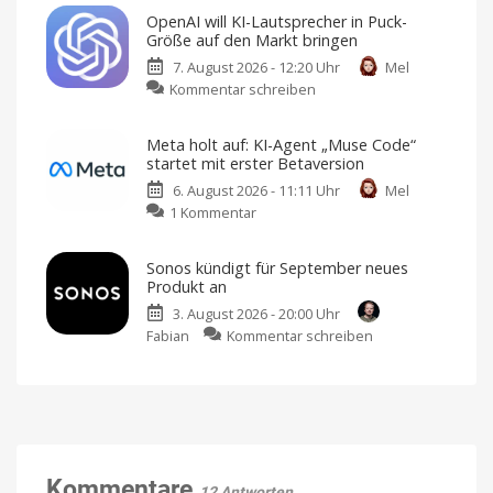
erweitert
als
OpenAI will KI-Lautsprecher in Puck-
kostenlose
neues
Größe auf den Markt bringen
ChatGPT-
KI-
7. August 2026 - 12:20 Uhr
Mel
Versionen:
Feature
zu
Kommentar schreiben
GPT-
Reiseplanung
2.0:
OpenAI
5.6
Echtzeit-
Preise,
will
Luna
Verspätungen
Meta holt auf: KI-Agent „Muse Code“
und
KI-
für
mehr
startet mit erster Betaversion
Lautsprecher
alle
6. August 2026 - 11:11 Uhr
Mel
in
Ab
sofort
zu
1 Kommentar
Puck-
unbegrenzte
Text-
Meta
Größe
Chats
holt
auf
Sonos kündigt für September neues
auf:
den
Produkt an
KI-
Markt
3. August 2026 - 20:00 Uhr
Agent
bringen
zu
Fabian
Kommentar schreiben
„Muse
Design
von
Sonos
Code“
Jony
Ive
kündigt
startet
für
mit
September
erster
neues
Betaversion
Produkt
Geeignet
für
an
Kommentare
Entwickler
12 Antworten
und