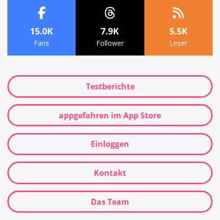
15.0K
7.9K
5.5K
Fans
Follower
Leser
Testberichte
appgefahren im App Store
Einloggen
Kontakt
Das Team