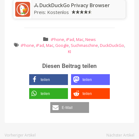
‎DuckDuckGo Privacy Browser
Preis:
Kostenlos
iPhone
,
iPad
,
Mac
,
News
iPhone
,
iPad
,
Mac
,
Google
,
Suchmaschine
,
DuckDuckGo
,
KI
Diesen Beitrag teilen
teilen
teilen
teilen
teilen
E-Mail
Vorheriger Artikel
Nächster Artikel