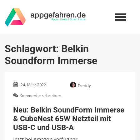
Schlagwort:
Belkin
Soundform Immerse
24. März 2022
Freddy
zu
Kommentar schreiben
Neu:
Belkin
Neu: Belkin SoundForm Immerse
SoundForm
& CubeNest 65W Netzteil mit
Immerse
&
USB-C und USB-A
CubeNest
65W
Jetzt bei Amazon verfügbar