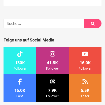
Suche
nach:
Suche
Folge uns auf Social Media
130K
41.8K
16.0K
Follower
Follower
Follower
15.0K
7.9K
5.5K
Fans
Follower
Leser