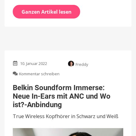
Ganzen Artikel lesen
10. Januar 2022
Freddy
zu
Kommentar schreiben
Belkin
Soundform
Belkin Soundform Immerse:
Immerse:
Neue In-Ears mit ANC und Wo
Neue
In-
ist?-Anbindung
Ears
mit
True Wireless Kopfhörer in Schwarz und Weiß
ANC
und
Wo