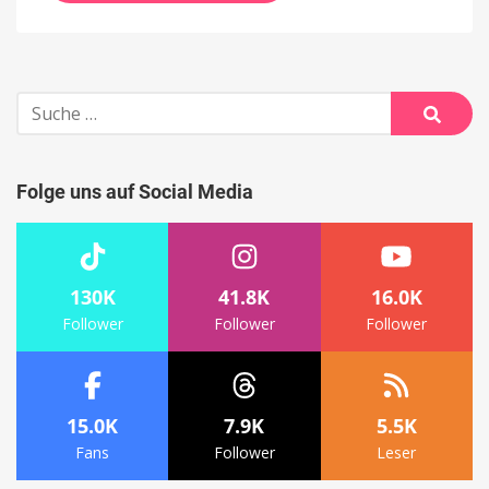
Suche
nach:
Suche
Folge uns auf Social Media
130K
41.8K
16.0K
Follower
Follower
Follower
15.0K
7.9K
5.5K
Fans
Follower
Leser