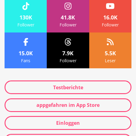
130K
41.8K
16.0K
Follower
Follower
Follower
15.0K
7.9K
5.5K
Fans
Follower
Leser
Testberichte
appgefahren im App Store
Einloggen