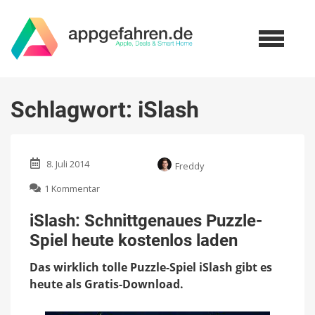
Schlagwort:
iSlash
8. Juli 2014
Freddy
zu
1 Kommentar
iSlash:
Schnittgenaues
iSlash: Schnittgenaues Puzzle-
Puzzle-
Spiel heute kostenlos laden
Spiel
heute
Das wirklich tolle Puzzle-Spiel iSlash gibt es
kostenlos
laden
heute als Gratis-Download.