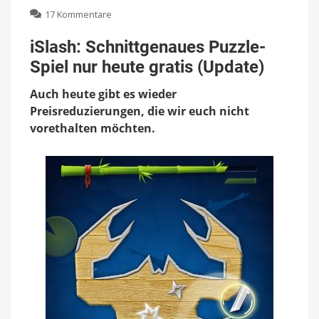
zu
17 Kommentare
iSlash:
Schnittgenaues
iSlash: Schnittgenaues Puzzle-
Puzzle-
Spiel nur heute gratis (Update)
Spiel
nur
Auch heute gibt es wieder
heute
gratis
Preisreduzierungen, die wir euch nicht
(Update)
vorethalten möchten.