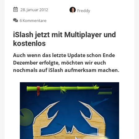
28. Januar 2012
Freddy
zu
6 Kommentare
iSlash
jetzt
iSlash jetzt mit Multiplayer und
mit
kostenlos
Multiplayer
und
Auch wenn das letzte Update schon Ende
kostenlos
Dezember erfolgte, möchten wir euch
nochmals auf iSlash aufmerksam machen.