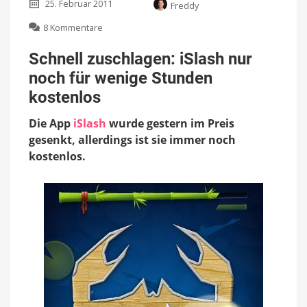
25. Februar 2011
Freddy
zu
8 Kommentare
Schnell
zuschlagen:
Schnell zuschlagen: iSlash nur
iSlash
noch für wenige Stunden
nur
noch
kostenlos
für
wenige
Die App
iSlash
wurde gestern im Preis
Stunden
gesenkt, allerdings ist sie immer noch
kostenlos
kostenlos.