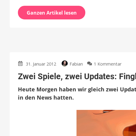
Ganzen Artikel lesen
zu
31. Januar 2012
Fabian
1 Kommentar
Zwei
Zwei Spiele, zwei Updates: Fing
Spiele,
zwei
Heute Morgen haben wir gleich zwei Update
Update
Fingle
in den News hatten.
&
New
Orbit