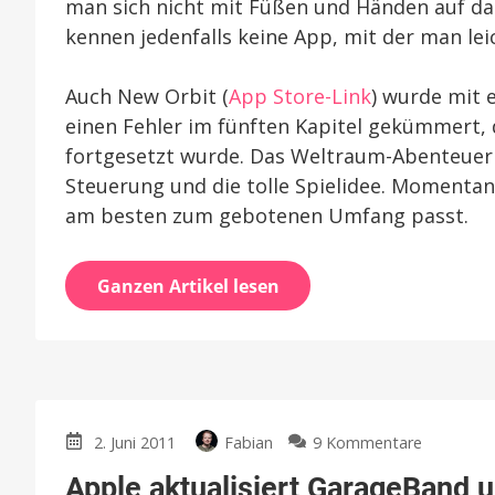
man sich nicht mit Füßen und Händen auf das
kennen jedenfalls keine App, mit der man le
Auch New Orbit (
App Store-Link
) wurde mit 
einen Fehler im fünften Kapitel gekümmert, 
fortgesetzt wurde. Das Weltraum-Abenteuer i
Steuerung und die tolle Spielidee. Momentan 
am besten zum gebotenen Umfang passt.
Ganzen Artikel lesen
zu
2. Juni 2011
Fabian
9 Kommentare
Apple
Apple aktualisiert GarageBand 
aktualisie