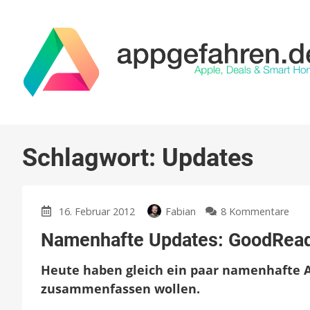
Schlagwort:
Updates
zu
16. Februar 2012
Fabian
8 Kommentare
Nam
Namenhafte Updates: GoodReade
Upd
Goo
Heute haben gleich ein paar namenhafte Ap
Inst
&
zusammenfassen wollen.
Avid