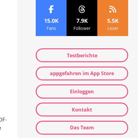
15.0K
7.9K
5.5K
Fans
Follower
Leser
Testberichte
appgefahren im App Store
Einloggen
Kontakt
DF-
e
Das Team