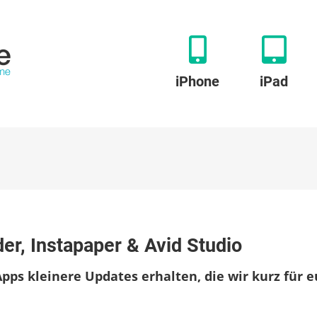
iPhone
iPad
enhafte
r, Instapaper & Avid Studio
ates:
dReader,
ps kleinere Updates erhalten, die wir kurz für 
apaper