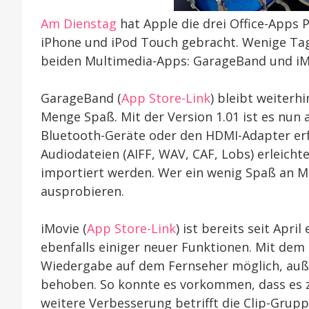
Am Dienstag
hat Apple die drei Office-Apps
iPhone und iPod Touch gebracht. Wenige Tag
beiden Multimedia-Apps: GarageBand und iM
GarageBand (
App Store-Link
) bleibt weiterh
Menge Spaß. Mit der Version 1.01 ist es nun 
Bluetooth-Geräte oder den HDMI-Adapter er
Audiodateien (AIFF, WAV, CAF, Lobs) erleich
importiert werden. Wer ein wenig Spaß an Mus
ausprobieren.
iMovie (
App Store-Link
) ist bereits seit Apri
ebenfalls einiger neuer Funktionen. Mit dem 
Wiedergabe auf dem Fernseher möglich, au
behoben. So konnte es vorkommen, dass es z
weitere Verbesserung betrifft die Clip-Grupp