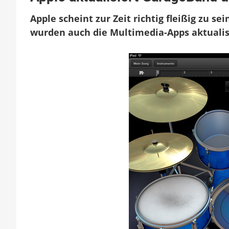
GarageB
Apple scheint zur Zeit richtig fleißig zu s
und
iMovie
wurden auch die Multimedia-Apps aktualis