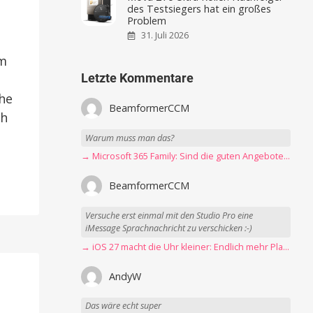
Mova Z70 Ultra Roller: Nachfolger
des Testsiegers hat ein großes
Problem
31. Juli 2026
um
Letzte Kommentare
che
ch
BeamformerCCM
Warum muss man das?
→ Microsoft 365 Family: Sind die guten Angebote vorbei?
BeamformerCCM
Versuche erst einmal mit den Studio Pro eine
iMessage Sprachnachricht zu verschicken :-)
→ iOS 27 macht die Uhr kleiner: Endlich mehr Platz fürs Hintergrundbild
AndyW