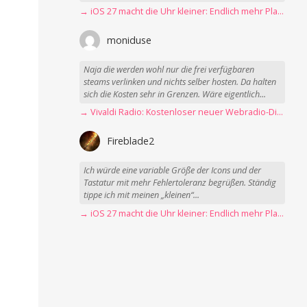
Das wäre echt super
→ iOS 27 macht die Uhr kleiner: Endlich mehr Platz fürs Hintergrundbild
moniduse
Naja die werden wohl nur die frei verfügbaren
steams verlinken und nichts selber hosten. Da halten
sich die Kosten sehr in Grenzen. Wäre eigentlich...
→ Vivaldi Radio: Kostenloser neuer Webradio-Dienst mit Fokus auf Datenschutz
Fireblade2
Ich würde eine variable Größe der Icons und der
Tastatur mit mehr Fehlertoleranz begrüßen. Ständig
tippe ich mit meinen „kleinen“...
→ iOS 27 macht die Uhr kleiner: Endlich mehr Platz fürs Hintergrundbild