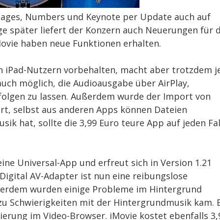
 Pages, Numbers und Keynote per Update auch auf
e später liefert der Konzern auch Neuerungen für d
ovie haben neue Funktionen erhalten.
in iPad-Nutzern vorbehalten, macht aber trotzdem j
auch möglich, die Audioausgabe über AirPlay,
folgen zu lassen. Außerdem wurde der Import von
tert, selbst aus anderen Apps können Dateien
ik hat, sollte die 3,99 Euro teure App auf jeden Fal
l eine Universal-App und erfreut sich in Version 1.21
Digital AV-Adapter ist nun eine reibungslose
ßerdem wurden einige Probleme im Hintergrund
u Schwierigkeiten mit der Hintergrundmusik kam. 
ierung im Video-Browser. iMovie kostet ebenfalls 3,