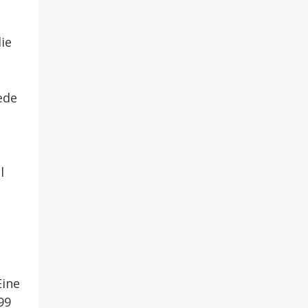
ie
ede
l
Eine
99