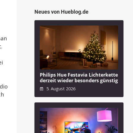
Neues von Hueblog.de
man
.
ei
Philips Hue Festavia Lichterkette
derzeit wieder besonders günstig
dio
5. August 2026
ch