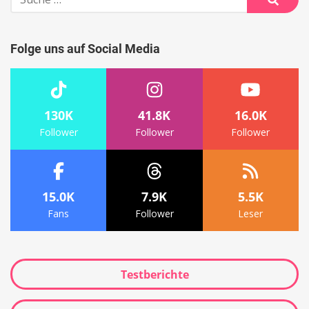
nach:
Suche
Folge uns auf Social Media
130K
41.8K
16.0K
Follower
Follower
Follower
15.0K
7.9K
5.5K
Fans
Follower
Leser
Testberichte