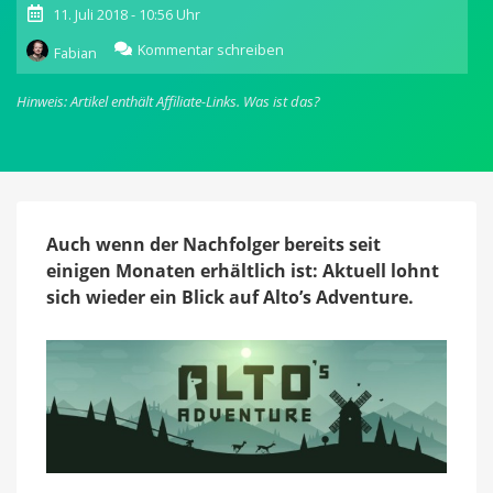
11. Juli 2018 - 10:56 Uhr
zu
Kommentar schreiben
Fabian
Alto’s
Adventure:
Hinweis: Artikel enthält Affiliate-Links.
Was ist das?
Klassiker
aus
dem
App
Store
60
Prozent
Auch wenn der Nachfolger bereits seit
günstiger
einigen Monaten erhältlich ist: Aktuell lohnt
sich wieder ein Blick auf Alto’s Adventure.