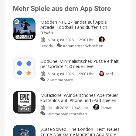
Mehr Spiele aus dem App Store
Madden NFL 27 landet auf Apple
Arcade: Football-Fans dürfen sich
freuen
6. August 2026 - 12:30 Uhr
zu
Freddy
Kommentar schreiben
Madden
NFL
OddOne: Minimalistisches Puzzle erhält
27
per Update 150 neue Level
landet
5. August 2026 - 19:00 Uhr
Mel
auf
zu
2 Kommentare
Apple
OddOne:
Arcade:
Minimalistisches
Football-
Mutazione: Wunderschönes Abenteuer
Puzzle
Fans
kostenlos auf iPhone und iPad spielen
erhält
dürfen
30. Juli 2026 - 19:45 Uhr
Fabian
per
sich
zu
Kommentar schreiben
Update
freuen
Mutazione:
150
American
Football
Wunderschönes
neue
für
„Case Solved: The London Files“: Neues
iPhone
Abenteuer
Level
und
Crime Noir-Game landet im App Store
iPad
Weitere