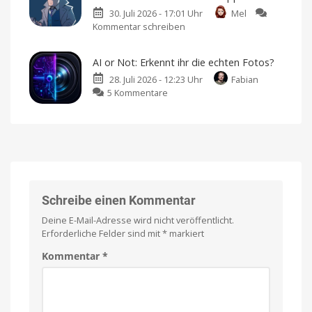
kostenlos
Sprachen
30. Juli 2026 - 17:01 Uhr
Mel
auf
und
erstes
Kommentar schreiben
zu
iPhone
In-
App-
„Case
und
Event
hinzugefügt
Solved:
iPad
AI or Not: Erkennt ihr die echten Fotos?
The
spielen
28. Juli 2026 - 12:23 Uhr
Fabian
London
Jetzt
im
zu
5 Kommentare
Files“:
Epic
Games
AI
Neues
Store
or
Crime
Not:
Noir-
Erkennt
Game
ihr
landet
die
im
echten
App
Fotos?
Store
Schreibe einen Kommentar
Gratis-
Premium-
App
Spiel
Deine E-Mail-Adresse wird nicht veröffentlicht.
als
mit
kleines
Einmalkauf
Erforderliche Felder sind mit
*
markiert
Zwischendurch-
Quiz
Kommentar
*