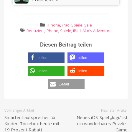
iPhone
,
iPad
,
Spiele
,
Sale
Reduziert
,
iPhone
,
Spiele
,
iPad
,
Alto's Adventure
Diesen Beitrag teilen
teilen
teilen
teilen
teilen
E-Mail
Vorheriger Artikel
Nächster Artikel
Smarter Lautsprecher für
Neues iOS-Spiel „logi.“ ist
Kinder: Toniebox heute mit
ein wunderbares Puzzle-
19 Prozent Rabatt
Game