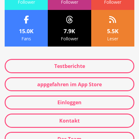
Follower
Follower
Follower
15.0K
7.9K
5.5K
Fans
Follower
Leser
Testberichte
appgefahren im App Store
Einloggen
Kontakt
Das Team