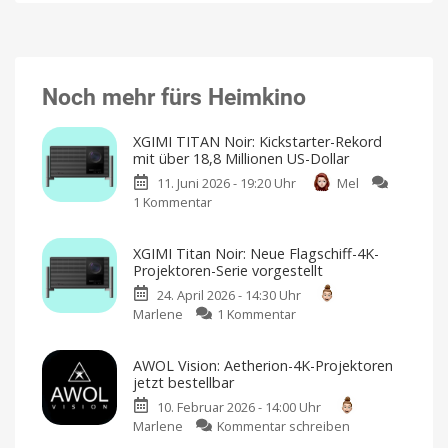
Noch mehr fürs Heimkino
XGIMI TITAN Noir: Kickstarter-Rekord
mit über 18,8 Millionen US-Dollar
11. Juni 2026 - 19:20 Uhr
Mel
1 Kommentar
zu
XGIMI
TITAN
XGIMI Titan Noir: Neue Flagschiff-4K-
Noir:
Projektoren-Serie vorgestellt
Kickstarter-
24. April 2026 - 14:30 Uhr
Rekord
zu
Marlene
1 Kommentar
mit
XGIMI
über
Titan
18,8
AWOL Vision: Aetherion-4K-Projektoren
Noir:
Millionen
jetzt bestellbar
Neue
US-
10. Februar 2026 - 14:00 Uhr
Flagschiff-
Dollar
zu
Marlene
Kommentar schreiben
4K-
Für
das
AWOL
Projektoren-
ultimative