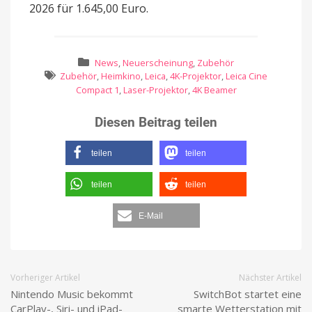
2026 für 1.645,00 Euro.
News
,
Neuerscheinung
,
Zubehör
Zubehör
,
Heimkino
,
Leica
,
4K-Projektor
,
Leica Cine
Compact 1
,
Laser-Projektor
,
4K Beamer
Diesen Beitrag teilen
teilen
teilen
teilen
teilen
E-Mail
Vorheriger Artikel
Nächster Artikel
Nintendo Music bekommt
SwitchBot startet eine
CarPlay-, Siri- und iPad-
smarte Wetterstation mit