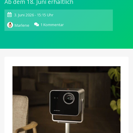
Ab dem 18. Juni erhältlich
3. Juni 2026 - 15:15 Uhr
zu
1 Kommentar
Marlene
Leica
Cine
Compact
1:
Neuer
Miniprojektor
für
flexibles
Heimkino