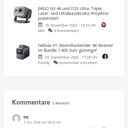
Heimkino-
Vision:
Serie
Erlebnis
JMGO N3 4K und O2S Ultra: Triple-
Aetherion-
vorgestellt
Laser- und Ultrakurzdistanz-Projektor
4K-
Über
präsentiert
Kickstarter
Projektoren
erhältlich
19. November 2025 - 10:10 Uhr
jetzt
zu
Mel
4 Kommentare
bestellbar
JMGO
Projektoren
mit
N3
Dreifach-
Nebula X1: Beeindruckender 4K-Beamer
Laser
4K
im Bundle 1.000 Euro günstiger
und
29. September 2025 - 17:28 Uhr
O2S
zu
Freddy
Kommentar schreiben
Ultra:
Nebula
Triple-
X1:
Laser-
Beeindruckender
und
4K-
Ultrakurzdistanz-
Beamer
Projektor
im
präsentiert
Bundle
Kommentare
Zwei
1 Antwort
neue
1.000
Modelle
für
Euro
unterschiedliche
Einsatzzwecke
günstiger
ttt
Zusammen
3. Juni 2026 um 18:32 Uhr
mit
Lautsprechern