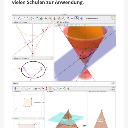
vielen Schulen zur Anwendung.
Algebra
und
Analysis