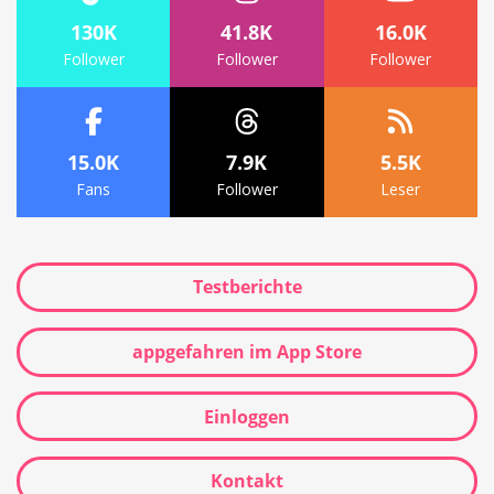
130K
41.8K
16.0K
Follower
Follower
Follower
15.0K
7.9K
5.5K
Fans
Follower
Leser
Testberichte
appgefahren im App Store
Einloggen
Kontakt