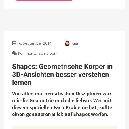
6. September 2014
Mel
zu
Kommentar schreiben
Shapes:
Geometrische
Shapes: Geometrische Körper in
Körper
3D-Ansichten besser verstehen
in
3D-
lernen
Ansichten
besser
Von allen mathematischen Disziplinen war
verstehen
mir die Geometrie noch die liebste. Wer mit
lernen
diesem speziellen Fach Probleme hat, sollte
einen genaueren Blick auf Shapes werfen.