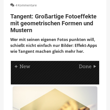
zu
4 Kommentare
Tangent:
Großartige
Tangent: Großartige Fotoeffekte
Fotoeffekte
mit geometrischen Formen und
mit
geometrischen
Mustern
Formen
und
Wer mit seinen eigenen Fotos punkten will,
Mustern
schießt nicht einfach nur Bilder: Effekt-Apps
wie Tangent machen gleich mehr her.