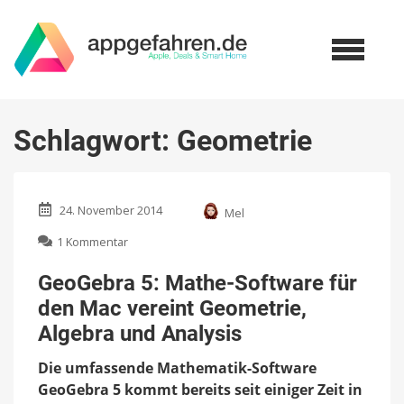
Schlagwort:
Geometrie
24. November 2014
Mel
zu
1 Kommentar
GeoGebra
5:
GeoGebra 5: Mathe-Software für
Mathe-
den Mac vereint Geometrie,
Software
für
Algebra und Analysis
den
Mac
Die umfassende Mathematik-Software
vereint
GeoGebra 5 kommt bereits seit einiger Zeit in
Geometrie,