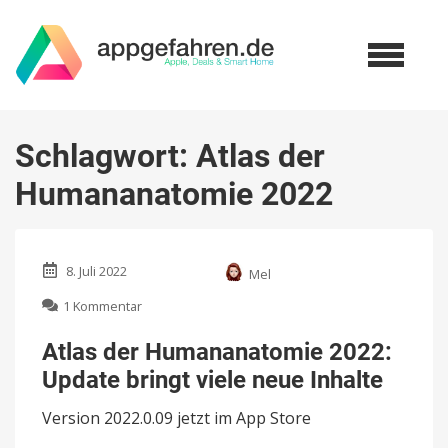
Schlagwort:
Atlas der
Humananatomie 2022
8. Juli 2022
Mel
zu
1 Kommentar
Atlas
der
Atlas der Humananatomie 2022:
Humananatomie
Update bringt viele neue Inhalte
2022:
Update
Version 2022.0.09 jetzt im App Store
bringt
viele