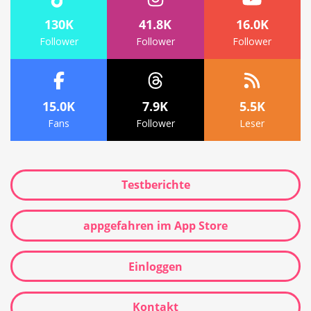
130K
41.8K
16.0K
Follower
Follower
Follower
15.0K
7.9K
5.5K
Fans
Follower
Leser
Testberichte
appgefahren im App Store
Einloggen
Kontakt