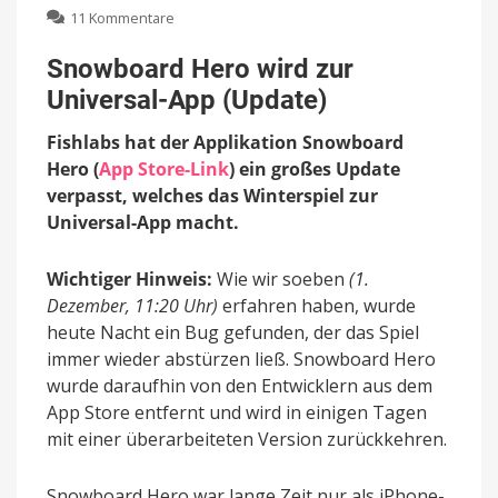
zu
11 Kommentare
Snowboard
Hero
Snowboard Hero wird zur
wird
Universal-App (Update)
zur
Universal-
Fishlabs hat der Applikation Snowboard
App
(Update)
Hero (
App Store-Link
) ein großes Update
verpasst, welches das Winterspiel zur
Universal-App macht.
Wichtiger Hinweis:
Wie wir soeben
(1.
Dezember, 11:20 Uhr)
erfahren haben, wurde
heute Nacht ein Bug gefunden, der das Spiel
immer wieder abstürzen ließ. Snowboard Hero
wurde daraufhin von den Entwicklern aus dem
App Store entfernt und wird in einigen Tagen
mit einer überarbeiteten Version zurückkehren.
Snowboard Hero war lange Zeit nur als iPhone-