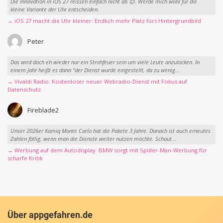
Die Innovation in iOS 27 reissen einfach nicht ab 😉. Werde mich wohl für die
kleine Variante der Uhr entscheiden.
→ iOS 27 macht die Uhr kleiner: Endlich mehr Platz fürs Hintergrundbild
Peter
Das wird doch eh wieder nur ein Strohfeuer sein um viele Leute anzulocken. In
einem Jahr heißt es dann "der Dienst wurde eingestellt, da zu wenig...
→ Vivaldi Radio: Kostenloser neuer Webradio-Dienst mit Fokus auf
Datenschutz
Fireblade2
Unser 2026er Kamiq Monte Carlo hat die Pakete 3 Jahre. Danach ist auch erneutes
Zahlen fällig, wenn man die Dienste weiter nutzen möchte. Schaut...
→ Werbung auf dem Autodisplay: BMW sorgt mit Spider-Man-Werbung für
scharfe Kritik
Über appgefahren.de