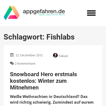
Schlagwort:
Fishlabs
22. Dezember 2012
Fabian
zu
2 Kommentare
Snowboard
Hero
Snowboard Hero erstmals
erstmals
kostenlos: Winter zum
kostenlos:
Winter
Mitnehmen
zum
Mitnehmen
Weiße Weihnachten in Deutschland? Das
wird richtig schwierig. Zumindest auf eurem