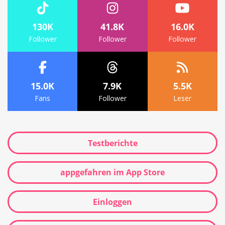
130K
41.8K
16.0K
Follower
Follower
Follower
15.0K
7.9K
5.5K
Fans
Follower
Leser
Testberichte
appgefahren im App Store
Einloggen