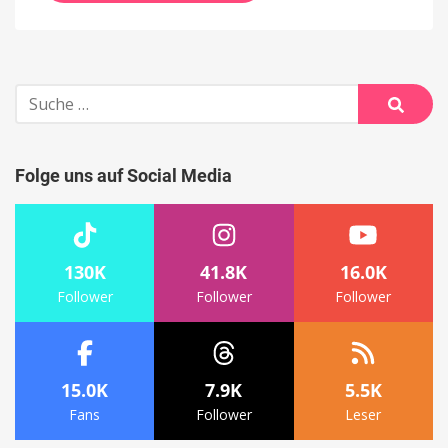
Suche
nach:
Suche
Folge uns auf Social Media
130K
41.8K
16.0K
Follower
Follower
Follower
15.0K
7.9K
5.5K
Fans
Follower
Leser