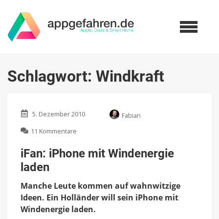
Schlagwort:
Windkraft
5. Dezember 2010
Fabian
zu
11 Kommentare
iFan:
iPhone
iFan: iPhone mit Windenergie
mit
laden
Windenergie
laden
Manche Leute kommen auf wahnwitzige
Ideen. Ein Holländer will sein iPhone mit
Windenergie laden.