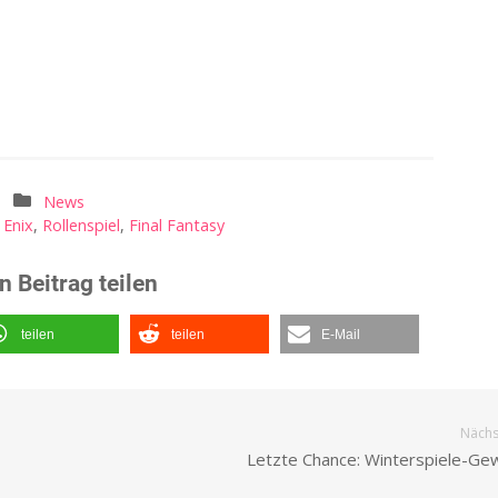
News
 Enix
,
Rollenspiel
,
Final Fantasy
n Beitrag teilen
teilen
teilen
E-Mail
Nächst
Letzte Chance: Winterspiele-Gew