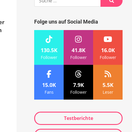
nach:
Suche
er
Folge uns auf Social Media
n
130.5K
41.8K
16.0K
Follower
Follower
Follower
15.0K
7.9K
5.5K
Fans
Follower
Leser
Testberichte