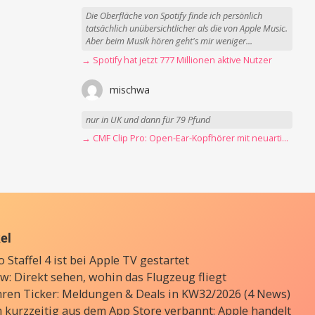
Die Oberfläche von Spotify finde ich persönlich
tatsächlich unübersichtlicher als die von Apple Music.
Aber beim Musik hören geht's mir weniger...
→ Spotify hat jetzt 777 Millionen aktive Nutzer
mischwa
nur in UK und dann für 79 Pfund
→ CMF Clip Pro: Open-Ear-Kopfhörer mit neuartigem Design und starkem Sound
kel
 Staffel 4 ist bei Apple TV gestartet
: Direkt sehen, wohin das Flugzeug fliegt
ren Ticker: Meldungen & Deals in KW32/2026 (4 News)
 kurzzeitig aus dem App Store verbannt: Apple handelt