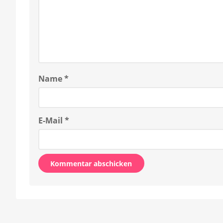
Name
*
E-Mail
*
Alternative: