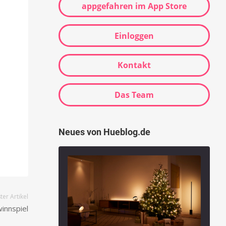
appgefahren im App Store
Einloggen
Kontakt
Das Team
Neues von Hueblog.de
er Artikel
innspiel