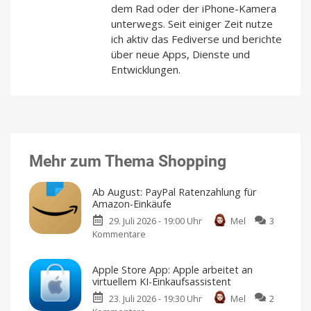
dem Rad oder der iPhone-Kamera
unterwegs. Seit einiger Zeit nutze
ich aktiv das Fediverse und berichte
über neue Apps, Dienste und
Entwicklungen.
Mehr zum Thema Shopping
Ab August: PayPal Ratenzahlung für
Amazon-Einkäufe
29. Juli 2026 - 19:00 Uhr
Mel
3
Kommentare
zu
Ab
August:
Apple Store App: Apple arbeitet an
PayPal
virtuellem KI-Einkaufsassistent
Ratenzahlung
23. Juli 2026 - 19:30 Uhr
Mel
2
für