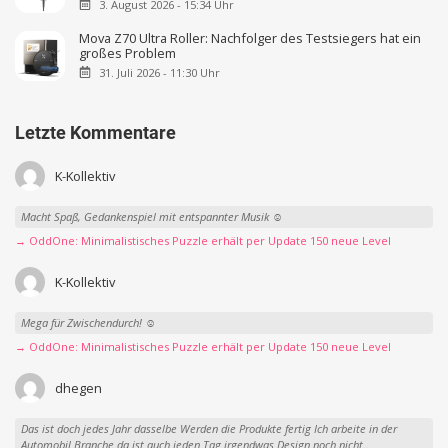
3. August 2026 - 15:34 Uhr
Mova Z70 Ultra Roller: Nachfolger des Testsiegers hat ein
großes Problem
31. Juli 2026 - 11:30 Uhr
Letzte Kommentare
K-Kollektiv
Macht Spaß, Gedankenspiel mit entspannter Musik ☺️
→ OddOne: Minimalistisches Puzzle erhält per Update 150 neue Level
K-Kollektiv
Mega für Zwischendurch! ☺️
→ OddOne: Minimalistisches Puzzle erhält per Update 150 neue Level
dhegen
Das ist doch jedes Jahr dasselbe Werden die Produkte fertig Ich arbeite in der
Automobil Branche da ist auch jeden Tag irgendwas Design noch nicht...