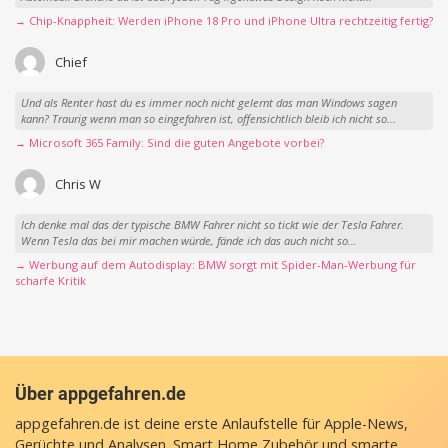
→ Chip-Knappheit: Werden iPhone 18 Pro und iPhone Ultra rechtzeitig fertig?
Chief
Und als Renter hast du es immer noch nicht gelernt das man Windows sagen
kann? Traurig wenn man so eingefahren ist, offensichtlich bleib ich nicht so...
→ Microsoft 365 Family: Sind die guten Angebote vorbei?
Chris W
Ich denke mal das der typische BMW Fahrer nicht so tickt wie der Tesla Fahrer.
Wenn Tesla das bei mir machen würde, fände ich das auch nicht so...
→ Werbung auf dem Autodisplay: BMW sorgt mit Spider-Man-Werbung für
scharfe Kritik
Über appgefahren.de
appgefahren.de ist deine erste Anlaufstelle für Apple-News,
Gerüchte und Analysen. Smart Home Zubehör und smarte