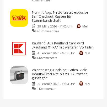
Kommentare
zu
Amazon-
Apple
Einkäufe
Store
Amazon-
Nur mit App: Netto testet exklusive
Einkäufe
App:
in
Self-Checkout-Kassen für
Raten
Apple
abbezahlen
Stammkundschaft
arbeitet
28. März 2026 - 11:02 Uhr
Mel
an
zu
40 Kommentare
virtuellem
Nur
KI-
mit
Einkaufsassistent
Kaufland: Aus Kaufland Card wird
App:
Neue
„Kaufland XTRA“ mit weiteren Vorteilen
Funktion
Netto
für
personalisierte
4. Februar 2026 - 16:56 Uhr
Mel
testet
Beratung
zu
4 Kommentare
exklusive
Kaufland:
Self-
Aus
Checkout-
Valentinstag-Deals bei Laifen: Viele
Kaufland
Kassen
Beauty-Produkte bis zu 38 Prozent
Card
für
günstiger
wird
Stammkundschaft
2. Februar 2026 - 17:54 Uhr
Mel
„Kaufland
Netto-
Plus-
zu
1 Kommentar
XTRA“
App
oder
Valentinstag-
mit
Payback-
Konto
Deals
weiteren
notwendig
bei
Vorteilen
Laifen:
Ab