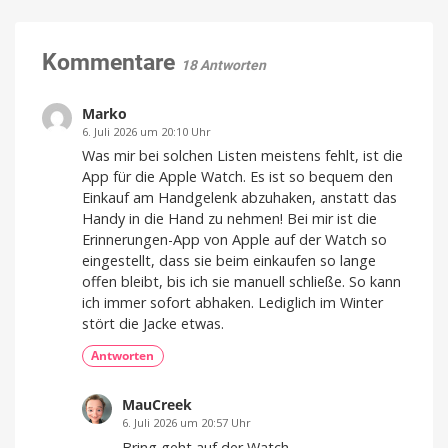
dem
Viele
12.
Februar
Beauty-
2026
digitale
Produkte
Kommentare
Treuepunkte
18 Antworten
sammeln
bis
zu
38
Marko
Prozent
6. Juli 2026 um 20:10 Uhr
günstiger
Was mir bei solchen Listen meistens fehlt, ist die
Aktion
App für die Apple Watch. Es ist so bequem den
geht
vom
Einkauf am Handgelenk abzuhaken, anstatt das
1.
bis
Handy in die Hand zu nehmen! Bei mir ist die
zum
14.
Februar
Erinnerungen-App von Apple auf der Watch so
2026
eingestellt, dass sie beim einkaufen so lange
offen bleibt, bis ich sie manuell schließe. So kann
ich immer sofort abhaken. Lediglich im Winter
stört die Jacke etwas.
Antworten
MauCreek
6. Juli 2026 um 20:57 Uhr
Bring geht auf der Watch