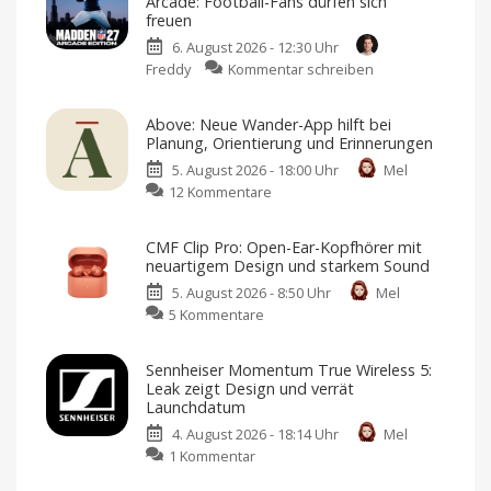
Arcade: Football-Fans dürfen sich
Luftreiniger
freuen
mit
6. August 2026 - 12:30 Uhr
Befeuchtungsfunktion
zu
Freddy
Kommentar schreiben
auf
Madden
den
NFL
Markt
Above: Neue Wander-App hilft bei
27
Preis
Planung, Orientierung und Erinnerungen
und
landet
Verfügbarkeit
noch
5. August 2026 - 18:00 Uhr
Mel
auf
offen
zu
12 Kommentare
Apple
Above:
Arcade:
Neue
Football-
CMF Clip Pro: Open-Ear-Kopfhörer mit
Wander-
Fans
neuartigem Design und starkem Sound
App
dürfen
5. August 2026 - 8:50 Uhr
Mel
hilft
sich
zu
5 Kommentare
bei
freuen
CMF
Planung,
American
Football
Clip
Orientierung
für
Sennheiser Momentum True Wireless 5:
iPhone
Pro:
und
und
Leak zeigt Design und verrät
iPad
Open-
Erinnerungen
Launchdatum
Ear-
Fairer
Einmalkauf
4. August 2026 - 18:14 Uhr
Mel
Kopfhörer
für
unbegrenzte
zu
1 Kommentar
mit
Wanderungen
Sennheiser
neuartigem