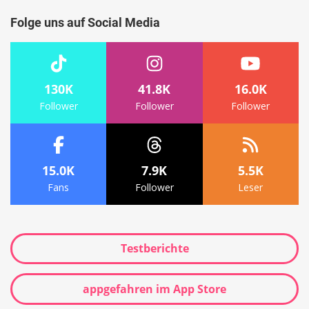
Folge uns auf Social Media
130K
41.8K
16.0K
Follower
Follower
Follower
15.0K
7.9K
5.5K
Fans
Follower
Leser
Testberichte
appgefahren im App Store