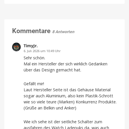
Momentum
Design
True
und
Wireless
starkem
5:
Sound
Leak
Klare
Gespräche
zeigt
Kommentare
dank
8 Antworten
VPU-
Design
gestützter
Clear
und
Voice
Technology
verrät
TimyJr.
Launchdatum
6. Juli 2026 um 10:49 Uhr
Stabiler
Sehr schön.
Preis
und
Mal ein Hersteller der sich wirklich Gedanken
frische
Farben
über das Design gemacht hat.
Gefällt mir!
Laut Hersteller Seite ist das Gehäuse Material
sogar auch Aluminium, also kein Plastik-Schrott
wie so viele teure (Marken) Konkurrenz Produkte.
(Grüße an Belkin und Anker)
Wie ich sehe ist der seitliche Schalter zum
ausfahren des Watch Ladepuks da, was auch