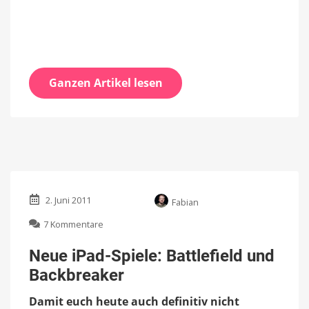
Ganzen Artikel lesen
2. Juni 2011
Fabian
zu
7 Kommentare
Neue
iPad-
Neue iPad-Spiele: Battlefield und
Spiele:
Backbreaker
Battlefield
und
Damit euch heute auch definitiv nicht
Backbreaker