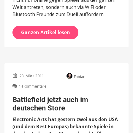
Welt antreten, sondern auch via WiFi oder
Bluetooth Freunde zum Duell auffordern.
Ganzen Artikel lesen
23. März 2011
Fabian
zu
14 Kommentare
Battlefield
jetzt
Battlefield jetzt auch im
auch
deutschen Store
im
deutschen
Electronic Arts hat gestern zwei aus den USA
Store
(und dem Rest Europas) bekannte Spiele in