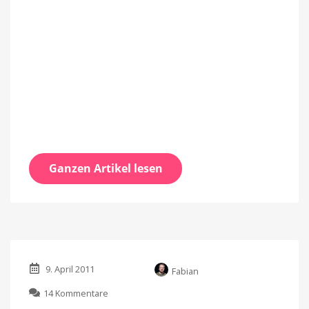
Ganzen Artikel lesen
9. April 2011
Fabian
zu
14 Kommentare
EA