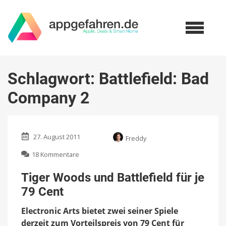
Schlagwort:
Battlefield: Bad
Company 2
27. August 2011
Freddy
zu
18 Kommentare
Tiger
Woods
Tiger Woods und Battlefield für je
und
79 Cent
Battlefield
für
Electronic Arts bietet zwei seiner Spiele
je
79
derzeit zum Vorteilspreis von 79 Cent für