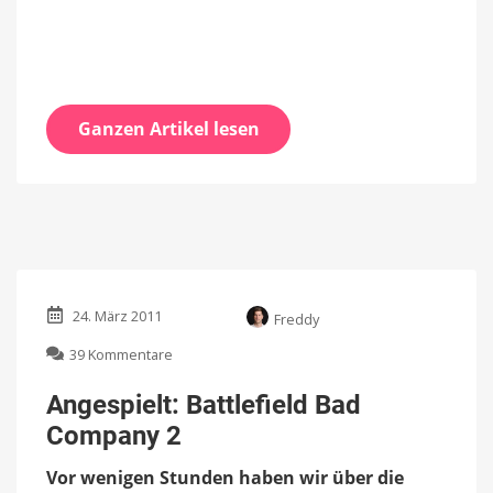
Ganzen Artikel lesen
24. März 2011
Freddy
zu
39 Kommentare
Angespielt:
Battlefield
Angespielt: Battlefield Bad
Bad
Company 2
Company
2
Vor wenigen Stunden haben wir über die