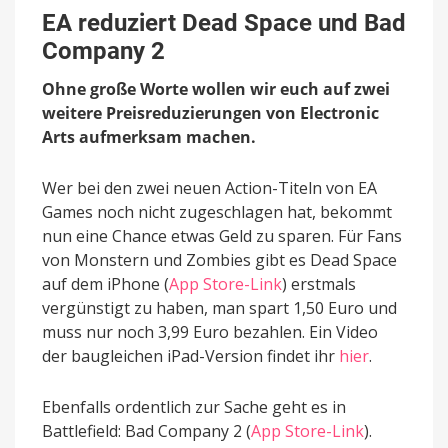
reduziert
EA reduziert Dead Space und Bad
Dead
Company 2
Space
und
Ohne große Worte wollen wir euch auf zwei
Bad
Company
weitere Preisreduzierungen von Electronic
2
Arts aufmerksam machen.
Wer bei den zwei neuen Action-Titeln von EA
Games noch nicht zugeschlagen hat, bekommt
nun eine Chance etwas Geld zu sparen. Für Fans
von Monstern und Zombies gibt es Dead Space
auf dem iPhone (
App Store-Link
) erstmals
vergünstigt zu haben, man spart 1,50 Euro und
muss nur noch 3,99 Euro bezahlen. Ein Video
der baugleichen iPad-Version findet ihr
hier
.
Ebenfalls ordentlich zur Sache geht es in
Battlefield: Bad Company 2 (
App Store-Link
).