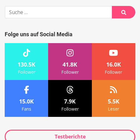
Suche
nach:
Suche
Folge uns auf Social Media
130.5K
41.8K
16.0K
Follower
Follower
Follower
15.0K
7.9K
5.5K
Fans
Follower
Leser
Testberichte