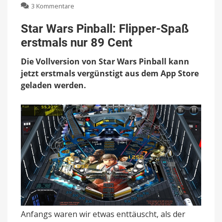
zu
3 Kommentare
Star
Wars
Star Wars Pinball: Flipper-Spaß
Pinball:
erstmals nur 89 Cent
Flipper-
Spaß
Die Vollversion von Star Wars Pinball kann
erstmals
nur
jetzt erstmals vergünstigt aus dem App Store
89
geladen werden.
Cent
Anfangs waren wir etwas enttäuscht, als der