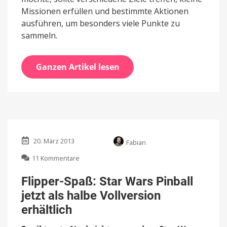
Missionen erfüllen und bestimmte Aktionen
ausführen, um besonders viele Punkte zu
sammeln.
Ganzen Artikel lesen
20. März 2013
Fabian
zu
11 Kommentare
Flipper-
Spaß:
Flipper-Spaß: Star Wars Pinball
Star
jetzt als halbe Vollversion
Wars
Pinball
erhältlich
jetzt
als