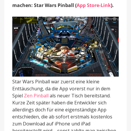
Morgen
machen: Star Wars Pinball (
App Store-Link
).
Star Wars Pinball war zuerst eine kleine
Enttäuschung, da die App vorerst nur in dem
Spiel
Zen Pinball
als neuer Tisch bereitstand.
Kurze Zeit später haben die Entwickler sich
allerdings doch für eine eigenständige App
entschieden, die ab sofort erstmals kostenlos
zum Download auf iPhone und iPad
bereitgestellt wird – sonst zahlte man zwischen