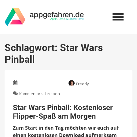
Schlagwort:
Star Wars
Pinball
Freddy
zu
Kommentar schreiben
Star
Wars
Star Wars Pinball: Kostenloser
Pinball:
Flipper-Spaß am Morgen
Kostenloser
Flipper-
Zum Start in den Tag möchten wir euch auf
Spaß
am
einen kostenlosen Download aufmerksam