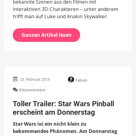
bekannte Szenen aus den Filmen mit
interaktiven 3D-Charakteren – unter anderem
trifft man auf Luke und Anakin Skywalker.
Ganzen Artikel lesen
23. Februar 2013
Fabian
zu
8 Kommentare
Toller
Trailer:
Toller Trailer: Star Wars Pinball
Star
erscheint am Donnerstag
Wars
Pinball
Star Wars ist ein nicht klein zu
erscheint
am
bekommendes Phänomen. Am Donnerstag