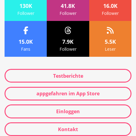
130K
41.8K
16.0K
Follower
Follower
Follower
15.0K
7.9K
5.5K
Fans
Follower
Leser
Testberichte
appgefahren im App Store
Einloggen
Kontakt