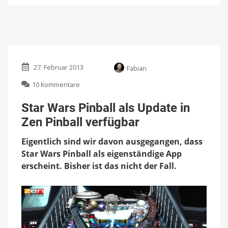
27. Februar 2013
Fabian
zu
10 Kommentare
Star
Wars
Star Wars Pinball als Update in
Pinball
Zen Pinball verfügbar
als
Update
Eigentlich sind wir davon ausgegangen, dass
in
Zen
Star Wars Pinball als eigenständige App
Pinball
erscheint. Bisher ist das nicht der Fall.
verfügbar