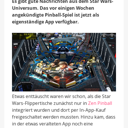
Es gibt gute Nachrichten aus dem Star Wars-
halbe
Universum. Das vor einigen Wochen
Vollversion
angekündigte Pinball-Spiel ist jetzt als
erhältlich
eigenständige App verfügbar.
Etwas enttäuscht waren wir schon, als die Star
Wars-Flippertische zunächst nur in
Zen Pinball
integriert wurden und dort per In-App-Kauf
freigeschaltet werden mussten. Hinzu kam, dass
in der etwas veralteten App noch eine