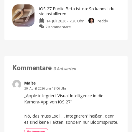
mit
27
zwei
iOS 27 Public Beta ist da: So kannst du
bringt
Akkus
sie installieren
Tempo
Vorbereitungen
für
14. Juli 2026 - 7:30 Uhr
Freddy
mit:
das
iPhone
zu
7 Kommentare
Über
Ultra?
iOS
30
27
Beschleunigungen
Public
für
Beta
das
ist
iPhone
da:
Plattformübergreifende
Optimierungen:
So
Kommentare
Alltag
3 Antworten
wird
kannst
flüssiger
du
sie
Malte
installieren
30. April 2026 um 18:06 Uhr
Lohnt
„Apple integriert Visual Intelligence in die
sich
das
Kamera-App von iOS 27“
überhaupt?
Nö, das muss „soll … integrieren“ heißen, denn
es sind keine Fakten, sondern nur Bloomspinste.
Antworten