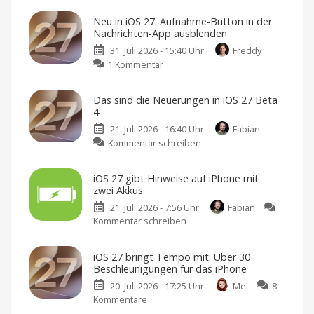
Neu in iOS 27: Aufnahme-Button in der
Nachrichten-App ausblenden
31. Juli 2026 - 15:40 Uhr
Freddy
zu
1 Kommentar
Neu
in
Das sind die Neuerungen in iOS 27 Beta
iOS
4
27:
21. Juli 2026 - 16:40 Uhr
Fabian
Aufnahme-
zu
Kommentar schreiben
Button
Das
in
sind
der
iOS 27 gibt Hinweise auf iPhone mit
die
Nachrichten-
zwei Akkus
Neuerungen
App
21. Juli 2026 - 7:56 Uhr
Fabian
in
ausblenden
Kommentar schreiben
zu
iOS
So
gehts
iOS
27
27
Beta
iOS 27 bringt Tempo mit: Über 30
gibt
4
Beschleunigungen für das iPhone
Hinweise
Demnächst
auch
20. Juli 2026 - 17:25 Uhr
Mel
8
auf
als
Public
Kommentare
zu
iPhone
Beta
iOS