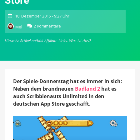
Store
18. Dezember 2015 - 9:27 Uhr
zu
2 Kommentare
Mel
Scribblenauts
Unlimited:
Hinweis: Artikel enthält Affiliate-Links.
Was ist das?
Weiterer
Teil
der
bekannten
Rätselspiel-
Serie
neu
Der Spiele-Donnerstag hat es immer in sich:
im
Neben dem brandneuen
Badland 2
hat es
App
auch Scribblenauts Unlimited in den
Store
deutschen App Store geschafft.