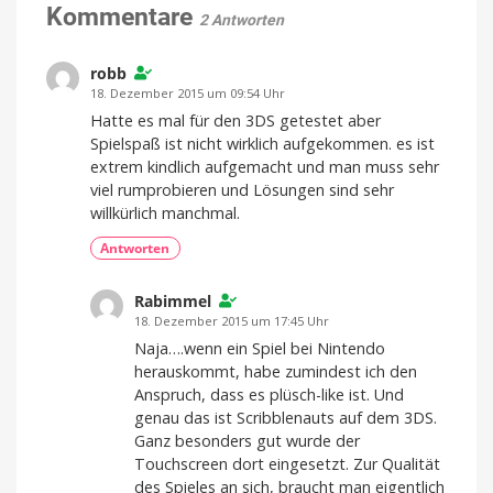
auf
Kommentare
Einmalkauf
2 Antworten
freischalten
freiwilligen
Obolus
robb
Spielbar
auf
18. Dezember 2015 um 09:54 Uhr
iPhones
und
iPads
Hatte es mal für den 3DS getestet aber
Spielspaß ist nicht wirklich aufgekommen. es ist
extrem kindlich aufgemacht und man muss sehr
viel rumprobieren und Lösungen sind sehr
willkürlich manchmal.
Antworten
Rabimmel
18. Dezember 2015 um 17:45 Uhr
Naja….wenn ein Spiel bei Nintendo
herauskommt, habe zumindest ich den
Anspruch, dass es plüsch-like ist. Und
genau das ist Scribblenauts auf dem 3DS.
Ganz besonders gut wurde der
Touchscreen dort eingesetzt. Zur Qualität
des Spieles an sich, braucht man eigentlich