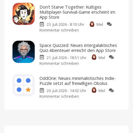
Solved:
Football-
Don’t Starve Together: Kultiges
The
Fans
Multiplayer-Survival-Game erscheint im
London
dürfen
App Store
Files“:
sich
23. Juli 2026 - 8:10 Uhr
Mel
Neues
freuen
Kommentar schreiben
zu
Crime
American
Football
Don’t
Noir-
für
iPhone
Starve
Game
und
Space Quizzed: Neues intergalaktisches
iPad
Together:
landet
Quiz-Abenteuer erreicht den App Store
Kultiges
im
21. Juli 2026 - 18:51 Uhr
Mel
Multiplayer-
App
Kommentar schreiben
zu
Survival-
Store
Space
Game
Premium-
Spiel
Quizzed:
erscheint
mit
OddOne: Neues minimalistisches Indie-
Einmalkauf
Neues
im
Puzzle setzt auf freiwilligen Obolus
intergalaktisches
App
20. Juli 2026 - 14:02 Uhr
Mel
Quiz-
Store
Kommentar schreiben
zu
Abenteuer
Ich
habe
OddOne:
erreicht
es
bereits
Neues
den
angespielt
minimalistisches
App
Indie-
Store
Puzzle
Kostenlos
anspielen
setzt
und
per