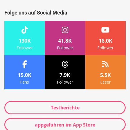
Folge uns auf Social Media
130K
41.8K
16.0K
Follower
Follower
Follower
15.0K
7.9K
5.5K
Fans
Follower
Leser
Testberichte
appgefahren im App Store