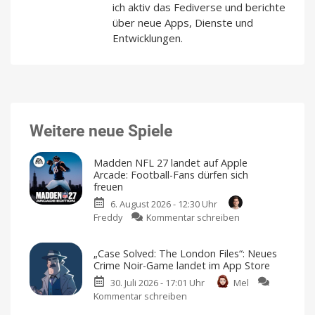
ich aktiv das Fediverse und berichte
über neue Apps, Dienste und
Entwicklungen.
Weitere neue Spiele
Madden NFL 27 landet auf Apple
Arcade: Football-Fans dürfen sich
freuen
6. August 2026 - 12:30 Uhr
zu
Freddy
Kommentar schreiben
Madden
NFL
„Case Solved: The London Files“: Neues
27
Crime Noir-Game landet im App Store
landet
30. Juli 2026 - 17:01 Uhr
Mel
auf
Kommentar schreiben
zu
Apple
„Case
Arcade: