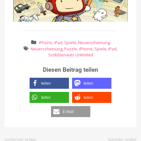
iPhone
,
iPad
,
Spiele
,
Neuerscheinung
Neuerscheinung
,
Puzzle
,
iPhone
,
Spiele
,
iPad
,
Scribblenauts Unlimited
Diesen Beitrag teilen
teilen
teilen
teilen
teilen
E-Mail
Vorheriger Artikel
Nächster Artikel