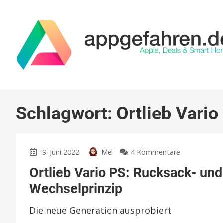
Schlagwort:
Ortlieb Vario
zu
9. Juni 2022
Mel
4 Kommentare
Ortlieb
Ortlieb Vario PS: Rucksack- u
Vario
PS:
Wechselprinzip
Rucksack-
und
Die neue Generation ausprobiert
Radtaschen-