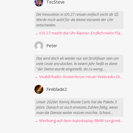
TecSteve
Die Innovation in iOS 27 reissen einfach nicht ab 😉.
Werde mich wohl für die kleine Variante der Uhr
entscheiden.
→ iOS 27 macht die Uhr kleiner: Endlich mehr Platz fürs Hintergrundbild
Peter
Das wird doch eh wieder nur ein Strohfeuer sein um
viele Leute anzulocken. In einem Jahr heißt es dann
"der Dienst wurde eingestellt, da zu wenig...
→ Vivaldi Radio: Kostenloser neuer Webradio-Dienst mit Fokus auf Datenschutz
Fireblade2
Unser 2026er Kamiq Monte Carlo hat die Pakete 3
Jahre. Danach ist auch erneutes Zahlen fällig, wenn
man die Dienste weiter nutzen möchte. Schaut...
→ Werbung auf dem Autodisplay: BMW sorgt mit Spider-Man-Werbung für scharfe Kritik