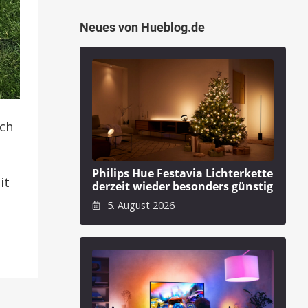
Neues von Hueblog.de
uch
Philips Hue Festavia Lichterkette
it
derzeit wieder besonders günstig
5. August 2026