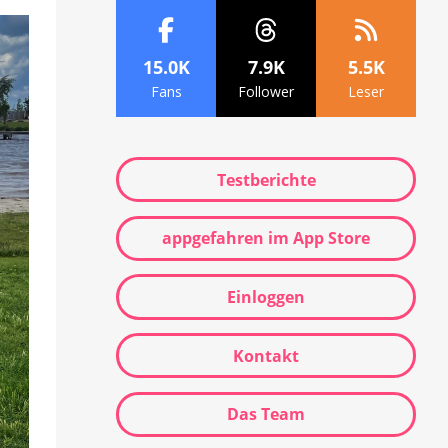
15.0K
7.9K
5.5K
Fans
Follower
Leser
Testberichte
appgefahren im App Store
Einloggen
Kontakt
Das Team