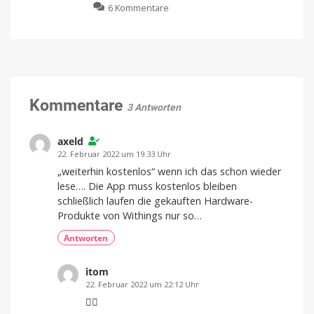
zu
6 Kommentare
Gruppenchats:
Version
3.22.0
Wikipedia-
Das
im
App
App
ist
Store
laden
liefert
jetzt
das
neu
ultimative
Bessere
Abstimmungen,
Widget
@alle
und
gegen
Kommentare
mehr
3 Antworten
Langeweile
Neues
Update
axeld
für
iOS
22. Februar 2022 um 19:33 Uhr
„weiterhin kostenlos“ wenn ich das schon wieder
lese…. Die App muss kostenlos bleiben
schließlich laufen die gekauften Hardware-
Produkte von Withings nur so…
Antworten
itom
22. Februar 2022 um 22:12 Uhr
👍🏻