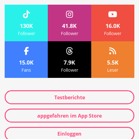
130K
41.8K
16.0K
Follower
Follower
Follower
15.0K
7.9K
5.5K
Fans
Follower
Leser
Testberichte
appgefahren im App Store
Einloggen