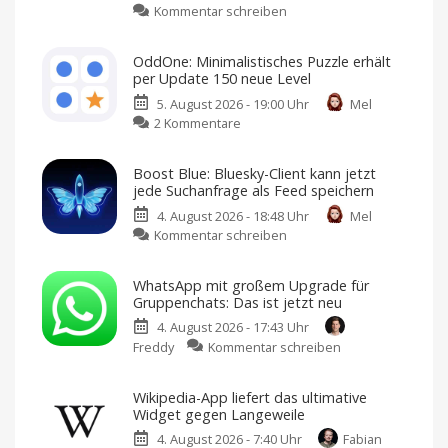
zu
Kommentar schreiben
macOS
26.6.1
OddOne: Minimalistisches Puzzle erhält
ist
per Update 150 neue Level
da:
5. August 2026 - 19:00 Uhr
Mel
Apple
zu
2 Kommentare
veröffentlicht
OddOne:
wichtiges
Minimalistisches
Sicherheitsupdate
Boost Blue: Bluesky-Client kann jetzt
Puzzle
Jetzt
jede Suchanfrage als Feed speichern
laden
erhält
und
installieren
4. August 2026 - 18:48 Uhr
Mel
per
zu
Kommentar schreiben
Update
Boost
150
Blue:
neue
WhatsApp mit großem Upgrade für
Bluesky-
Level
Gruppenchats: Das ist jetzt neu
Client
Weitere
Sprachen
4. August 2026 - 17:43 Uhr
kann
und
erstes
zu
Freddy
Kommentar schreiben
jetzt
In-
App-
WhatsApp
jede
Event
hinzugefügt
mit
Suchanfrage
Wikipedia-App liefert das ultimative
großem
als
Widget gegen Langeweile
Upgrade
Feed
4. August 2026 - 7:40 Uhr
Fabian
für
speichern