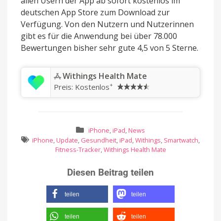
allen Usern der App ab sofort kostenlos im
deutschen App Store zum Download zur
Verfügung. Von den Nutzern und Nutzerinnen
gibt es für die Anwendung bei über 78.000
Bewertungen bisher sehr gute 4,5 von 5 Sterne.
‎Withings Health Mate
+
Preis:
Kostenlos
iPhone
,
iPad
,
News
iPhone
,
Update
,
Gesundheit
,
iPad
,
Withings
,
Smartwatch
,
Fitness-Tracker
,
Withings Health Mate
Diesen Beitrag teilen
teilen
teilen
teilen
teilen