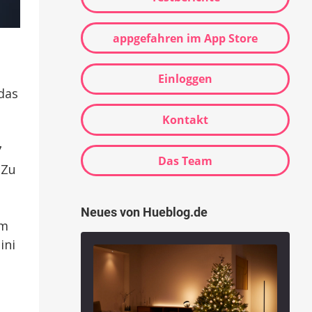
appgefahren im App Store
Einloggen
das
Kontakt
7
Das Team
 Zu
Neues von Hueblog.de
em
ini