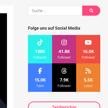
Suche
nach:
Suche
Folge uns auf Social Media
130K
41.8K
16.0K
Follower
Follower
Follower
15.0K
7.9K
5.5K
Fans
Follower
Leser
Testberichte