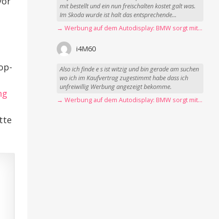
vor
mit bestellt und ein nun freischalten kostet galt was.
Im Skoda wurde ist halt das entsprechende...
→ Werbung auf dem Autodisplay: BMW sorgt mit Spider-Man-Werbung für scharfe Kritik
i4M60
op-
Also ich finde e s ist witzig und bin gerade am suchen
wo ich im Kaufvertrag zugestimmt habe dass ich
unfreiwillig Werbung angezeigt bekomme.
ng
→ Werbung auf dem Autodisplay: BMW sorgt mit Spider-Man-Werbung für scharfe Kritik
tte