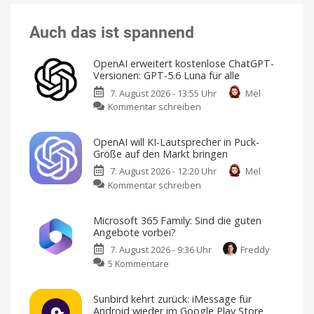
Auch das ist spannend
OpenAI erweitert kostenlose ChatGPT-
Versionen: GPT-5.6 Luna für alle
7. August 2026 - 13:55 Uhr
Mel
zu
Kommentar schreiben
OpenAI
erweitert
OpenAI will KI-Lautsprecher in Puck-
kostenlose
Größe auf den Markt bringen
ChatGPT-
7. August 2026 - 12:20 Uhr
Mel
Versionen:
zu
Kommentar schreiben
GPT-
OpenAI
5.6
will
Luna
Microsoft 365 Family: Sind die guten
KI-
für
Angebote vorbei?
Lautsprecher
alle
7. August 2026 - 9:36 Uhr
Freddy
in
Ab
sofort
zu
5 Kommentare
Puck-
unbegrenzte
Text-
Microsoft
Größe
Chats
365
auf
Sunbird kehrt zurück: iMessage für
Family:
den
Android wieder im Google Play Store