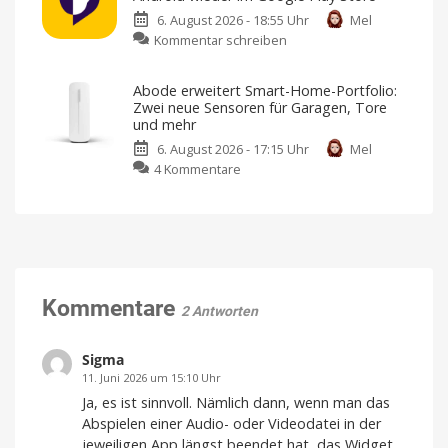
Sind
Markt
6. August 2026 - 18:55 Uhr
Mel
die
bringen
zu
Kommentar schreiben
guten
Design
von
Sunbird
Angebote
Jony
Ive
kehrt
vorbei?
Abode erweitert Smart-Home-Portfolio:
zurück:
Große
Zwei neue Sensoren für Garagen, Tore
Rabatte
iMessage
gibt
und mehr
es
für
nicht
mehr
6. August 2026 - 17:15 Uhr
Mel
Android
zu
4 Kommentare
wieder
Abode
im
erweitert
Google
Smart-
Play
Home-
Store
Portfolio:
Sicherheitsbedenken
führten
Zwei
damals
zum
neue
Kommentare
Rückzug
2 Antworten
Sensoren
für
Garagen,
Sigma
Tore
11. Juni 2026 um 15:10 Uhr
und
Ja, es ist sinnvoll. Nämlich dann, wenn man das
mehr
Abspielen einer Audio- oder Videodatei in der
Kompatibel
jeweiligen App längst beendet hat, das Widget
mit