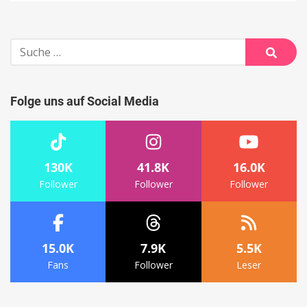
Suche
nach:
Suche
Folge uns auf Social Media
130K
41.8K
16.0K
Follower
Follower
Follower
15.0K
7.9K
5.5K
Fans
Follower
Leser