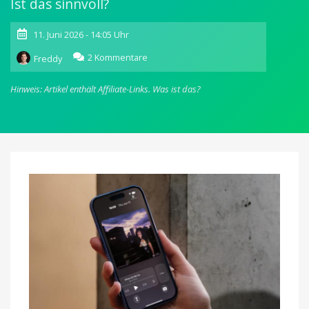
Ist das sinnvoll?
11. Juni 2026 - 14:05 Uhr
zu
2 Kommentare
Freddy
Neu
in
Hinweis: Artikel enthält Affiliate-Links.
Was ist das?
iOS
27:
„Now
Playing“-
Widget
auf
dem
Sperrbildschirm
löschen