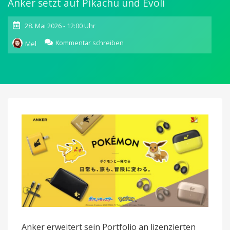
Anker setzt auf Pikachu und Evoli
28. Mai 2026 - 12:00 Uhr
zu
Kommentar schreiben
Mel
Im
Pokémon-
Design:
Neue
Soundcore
C50i
Open-
Ears
und
Anker
70W-
Ladegerät
Anker erweitert sein Portfolio an lizenzierten