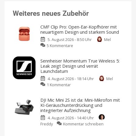
Weiteres neues Zubehör
CMF Clip Pro: Open-Ear-Kopfhörer mit
neuartigem Design und starkem Sound
5. August 2026 - 8:50 Uhr
Mel
zu
5 Kommentare
CMF
Clip
Sennheiser Momentum True Wireless 5:
Pro:
Leak zeigt Design und verrät
Open-
Launchdatum
Ear-
4. August 2026 - 18:14 Uhr
Mel
Kopfhörer
zu
1 Kommentar
mit
Sennheiser
neuartigem
Momentum
Design
DJI Mic Mini 2S ist da: Mini-Mikrofon mit
True
und
KI-Geräuschunterdrückung und
Wireless
starkem
integrierter Aufzeichnung
5:
Sound
4. August 2026 - 14:40 Uhr
Leak
Klare
Gespräche
zu
Freddy
Kommentar schreiben
zeigt
dank
DJI
VPU-
Design
gestützter
Mic
Clear