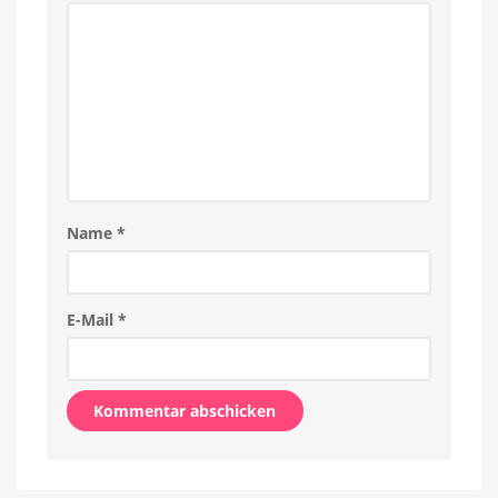
vier
Farbvarianten
erhältlich
Name
*
E-Mail
*
Alternative: