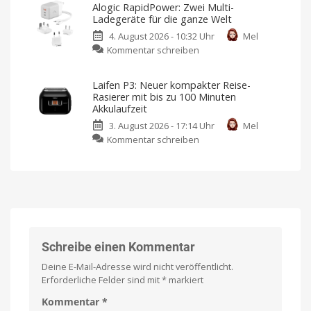
und
Voice
Alogic RapidPower: Zwei Multi-
Mini
Technology
verrät
Ladegeräte für die ganze Welt
2S
Launchdatum
4. August 2026 - 10:32 Uhr
Mel
ist
Stabiler
Preis
zu
Kommentar schreiben
da:
und
frische
Alogic
Mini-
Farben
RapidPower:
Mikrofon
Laifen P3: Neuer kompakter Reise-
Zwei
mit
Rasierer mit bis zu 100 Minuten
Multi-
KI-
Akkulaufzeit
Ladegeräte
Geräuschunterdr
3. August 2026 - 17:14 Uhr
Mel
für
und
zu
Kommentar schreiben
die
integrierter
Laifen
ganze
Aufzeichnung
P3:
Welt
Für
Creator,
Neuer
Inklusive
die
austauschbarer
guten
kompakter
Netzstecker
Ton
wollen
Reise-
Rasierer
mit
bis
Schreibe einen Kommentar
zu
Deine E-Mail-Adresse wird nicht veröffentlicht.
100
Erforderliche Felder sind mit
*
markiert
Minuten
Akkulaufzeit
Kommentar
*
In