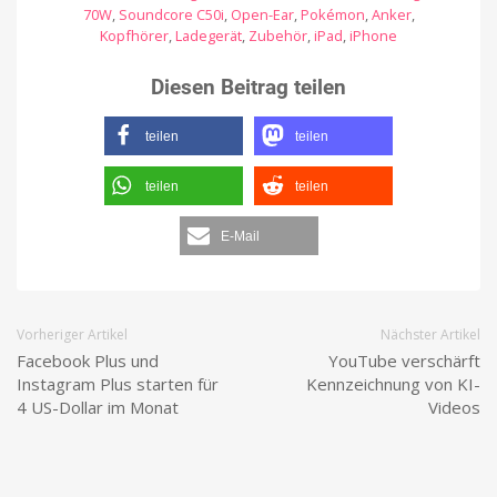
70W
,
Soundcore C50i
,
Open-Ear
,
Pokémon
,
Anker
,
Kopfhörer
,
Ladegerät
,
Zubehör
,
iPad
,
iPhone
Diesen Beitrag teilen
teilen
teilen
teilen
teilen
E-Mail
Vorheriger Artikel
Nächster Artikel
Facebook Plus und
YouTube verschärft
Instagram Plus starten für
Kennzeichnung von KI-
4 US-Dollar im Monat
Videos