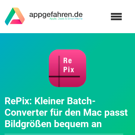
RePix: Kleiner Batch-
Converter für den Mac passt
Bildgrößen bequem an