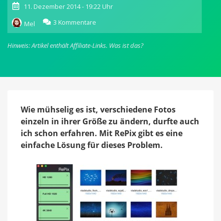
11. Dezember 2014 - 19:22 Uhr
zu
3 Kommentare
Mel
RePix:
Kleiner
Hinweis: Artikel enthält Affiliate-Links.
Was ist das?
Batch-
Converter
für
den
Mac
passt
Bildgrößen
Wie mühselig es ist, verschiedene Fotos
bequem
einzeln in ihrer Größe zu ändern, durfte auch
an
ich schon erfahren. Mit RePix gibt es eine
einfache Lösung für dieses Problem.