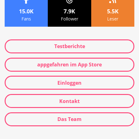
15.0K
7.9K
5.5K
Fans
Follower
Leser
Testberichte
appgefahren im App Store
Einloggen
Kontakt
Das Team