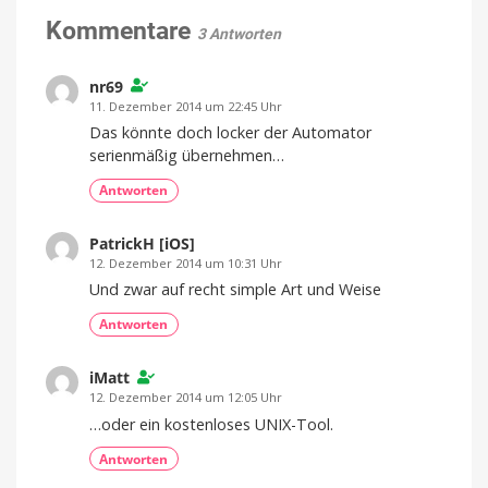
Neues
für
jeden
Crime
Kommentare
Raum
3 Antworten
Noir-
Game
nr69
landet
im
11. Dezember 2014 um 22:45 Uhr
App
Das könnte doch locker der Automator
Store
serienmäßig übernehmen…
Premium-
Spiel
mit
Antworten
Einmalkauf
PatrickH [iOS]
12. Dezember 2014 um 10:31 Uhr
Und zwar auf recht simple Art und Weise
Antworten
iMatt
12. Dezember 2014 um 12:05 Uhr
…oder ein kostenloses UNIX-Tool.
Antworten