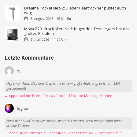
Dreame Pocket Neo 2: Dieser Haartrockner pustet euch
weg
3. August 2026 - 15:34 Uhr
Mova Z70 Ultra Roller: Nachfolger des Testsiegers hat ein
großes Problem
31. Juli 2026 - 11:30 Uhr
Letzte Kommentare
rv
Hey cmon 1mm kleinerer Chip ist ne extrem große Änderung, er ist um 33%
geschrumpft!
→ Apple soll die Preise für das iPhone 17 schon Montag erhöhen
Signum
Nach der SoundTouch Geschichte, war’s das mit uns. Auch andere Väter haben
schöne Töchter.
→ Bose QuietComfort 2. Generation: Verbesserte ANC-Kopfhörer mit