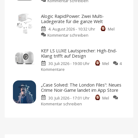
zu
Kommentar schreiben
Dienst
Xiaomi
mit
bringt
Fokus
Alogic RapidPower: Zwei Multi-
neuen
auf
Ladegeräte für die ganze Welt
Luftreiniger
Datenschutz
4. August 2026 - 10:32 Uhr
Mel
mit
Keine
Werbung,
zu
Kommentar schreiben
Befeuchtungsfunktion
keine
Pop-
Alogic
auf
Ups,
kein
RapidPower:
den
Tracking
KEF LS LUXE Lautsprecher: High-End-
Zwei
Markt
Klang trifft auf Design
Multi-
Preis
und
30. Juli 2026 - 19:00 Uhr
Mel
4
Ladegeräte
Verfügbarkeit
noch
Kommentare
zu
für
offen
KEF
die
LS
ganze
„Case Solved: The London Files“: Neues
LUXE
Welt
Crime Noir-Game landet im App Store
Lautsprecher:
Inklusive
austauschbarer
30. Juli 2026 - 17:01 Uhr
Mel
High-
Netzstecker
Kommentar schreiben
zu
End-
„Case
Klang
Solved:
trifft
The
auf
London
Design
Files“:
Immersiver
Sound