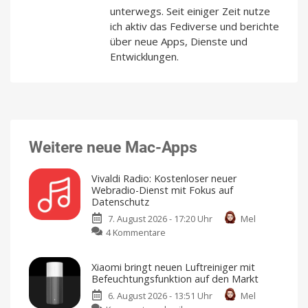
unterwegs. Seit einiger Zeit nutze
ich aktiv das Fediverse und berichte
über neue Apps, Dienste und
Entwicklungen.
Weitere neue Mac-Apps
Vivaldi Radio: Kostenloser neuer
Webradio-Dienst mit Fokus auf
Datenschutz
7. August 2026 - 17:20 Uhr
Mel
zu
4 Kommentare
Vivaldi
Radio:
Xiaomi bringt neuen Luftreiniger mit
Kostenloser
Befeuchtungsfunktion auf den Markt
neuer
6. August 2026 - 13:51 Uhr
Mel
Webradio-