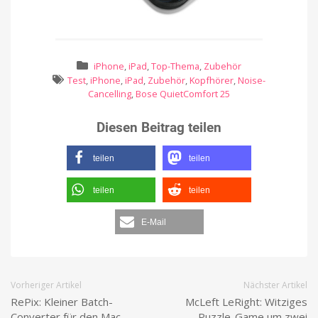
iPhone
,
iPad
,
Top-Thema
,
Zubehör
Test
,
iPhone
,
iPad
,
Zubehör
,
Kopfhörer
,
Noise-
Cancelling
,
Bose QuietComfort 25
Diesen Beitrag teilen
teilen
teilen
teilen
teilen
E-Mail
Vorheriger Artikel
Nächster Artikel
RePix: Kleiner Batch-
McLeft LeRight: Witziges
Converter für den Mac
Puzzle-Game um zwei