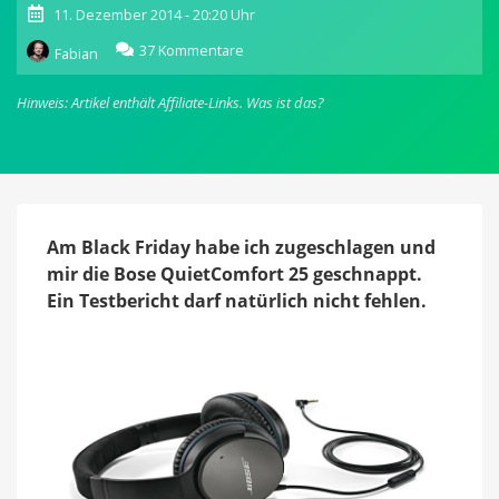
11. Dezember 2014 - 20:20 Uhr
zu
37 Kommentare
Fabian
Bose
QuietComfort
Hinweis: Artikel enthält Affiliate-Links.
Was ist das?
25
im
Test:
Eine
Wonne
für
die
Am Black Friday habe ich zugeschlagen und
Ohren
mir die Bose QuietComfort 25 geschnappt.
Ein Testbericht darf natürlich nicht fehlen.