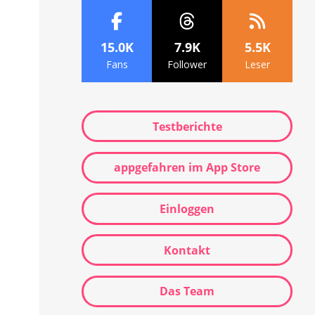
15.0K
7.9K
5.5K
Fans
Follower
Leser
Testberichte
appgefahren im App Store
Einloggen
Kontakt
Das Team