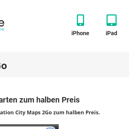
iPhone
iPad
Go
r
Karten zum halben Preis
e
chste
kation City Maps 2Go zum halben Preis.
ise:
line-
rten