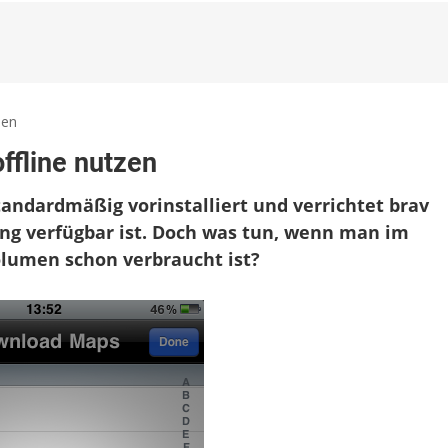
zu
ben
City
ffline nutzen
Maps
2Go:
tandardmäßig vorinstalliert und verrichtet brav
Kartenmaterial
offline
ung verfügbar ist. Doch was tun, wenn man im
nutzen
olumen schon verbraucht ist?