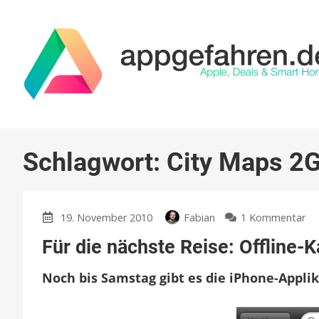
Schlagwort:
City Maps 2
zu
19. November 2010
Fabian
1 Kommentar
Fü
Für die nächste Reise: Offline-
di
nä
Noch bis Samstag gibt es die iPhone-Appli
Re
Off
Ka