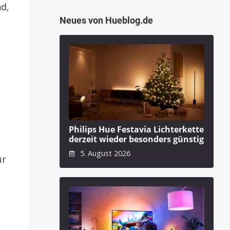
d,
Neues von Hueblog.de
Philips Hue Festavia Lichterkette
derzeit wieder besonders günstig
5. August 2026
ur