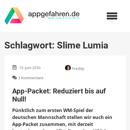
Schlagwort:
Slime Lumia
13. Juni 2010
Freddy
zu
3 Kommentare
App-
Packet:
App-Packet: Reduziert bis auf
Reduziert
Null!
bis
auf
Pünktlich zum ersten WM-Spiel der
Null!
deutschen Mannschaft stellen wir euch ein
App-Packet zusammen, mit derzeit