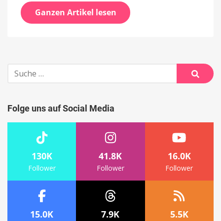
Ganzen Artikel lesen
Suche
nach:
Suche
Folge uns auf Social Media
130K
41.8K
16.0K
Follower
Follower
Follower
15.0K
7.9K
5.5K