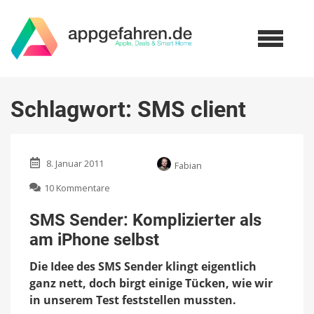
Schlagwort:
SMS client
8. Januar 2011
Fabian
zu
10 Kommentare
SMS
Sender:
SMS Sender: Komplizierter als
Komplizierter
am iPhone selbst
als
am
Die Idee des SMS Sender klingt eigentlich
iPhone
selbst
ganz nett, doch birgt einige Tücken, wie wir
in unserem Test feststellen mussten.