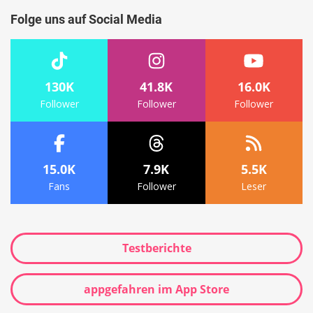
Folge uns auf Social Media
130K
41.8K
16.0K
Follower
Follower
Follower
15.0K
7.9K
5.5K
Fans
Follower
Leser
Testberichte
appgefahren im App Store