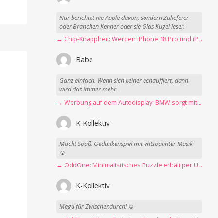
Nur berichtet nie Apple davon, sondern Zulieferer
oder Branchen Kenner oder sie Glas Kugel leser.
→ Chip-Knappheit: Werden iPhone 18 Pro und iPhone Ultra rechtzeitig fertig?
Babe
Ganz einfach. Wenn sich keiner echauffiert, dann
wird das immer mehr.
→ Werbung auf dem Autodisplay: BMW sorgt mit Spider-Man-Werbung für scharfe Kritik
K-Kollektiv
Macht Spaß, Gedankenspiel mit entspannter Musik
☺️
→ OddOne: Minimalistisches Puzzle erhält per Update 150 neue Level
K-Kollektiv
Mega für Zwischendurch! ☺️