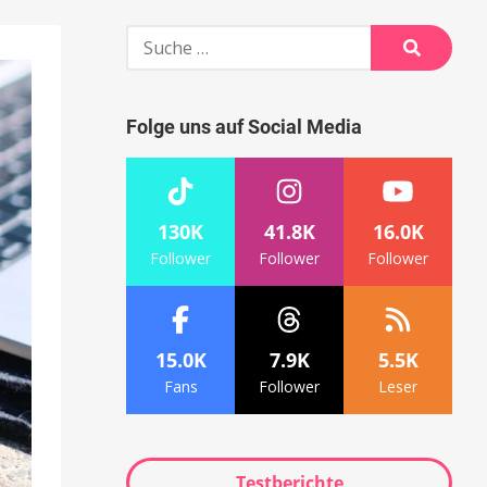
Suche
nach:
Suche
Folge uns auf Social Media
130K
41.8K
16.0K
Follower
Follower
Follower
15.0K
7.9K
5.5K
Fans
Follower
Leser
Testberichte