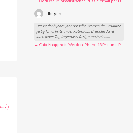
→ OddOne: Minimalistisches Puzzle erhält per Update 150 neue Level
dhegen
Das ist doch jedes Jahr dasselbe Werden die Produkte
fertig Ich arbeite in der Automobil Branche da ist
auch jeden Tag irgendwas Design noch nicht...
→ Chip-Knappheit: Werden iPhone 18 Pro und iPhone Ultra rechtzeitig fertig?
ten