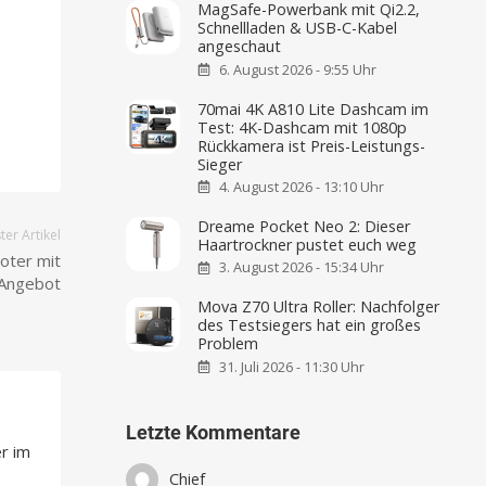
MagSafe-Powerbank mit Qi2.2,
Schnellladen & USB-C-Kabel
angeschaut
6. August 2026 - 9:55 Uhr
70mai 4K A810 Lite Dashcam im
Test: 4K-Dashcam mit 1080p
Rückkamera ist Preis-Leistungs-
Sieger
4. August 2026 - 13:10 Uhr
Dreame Pocket Neo 2: Dieser
er Artikel
Haartrockner pustet euch weg
oter mit
3. August 2026 - 15:34 Uhr
 Angebot
Mova Z70 Ultra Roller: Nachfolger
des Testsiegers hat ein großes
Problem
31. Juli 2026 - 11:30 Uhr
Letzte Kommentare
r im
Chief