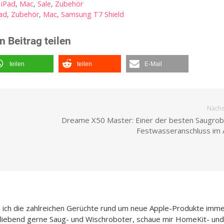
,
iPad
,
Mac
,
Sale
,
Zubehör
ad
,
Zubehör
,
Mac
,
Samsung T7 Shield
n Beitrag teilen
teilen
teilen
E-Mail
Nächst
Dreame X50 Master: Einer der besten Saugrob
Festwasseranschluss im
e ich die zahlreichen Gerüchte rund um neue Apple-Produkte imme
h liebend gerne Saug- und Wischroboter, schaue mir HomeKit- und