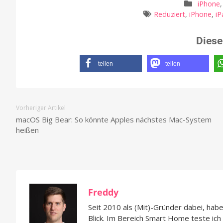
iPhone
Reduziert
,
iPhone
,
iP
Diese
teilen
teilen
Vorheriger Artikel
macOS Big Bear: So könnte Apples nächstes Mac-System
heißen
Freddy
Seit 2010 als (Mit)-Gründer dabei, hab
Blick. Im Bereich Smart Home teste ic