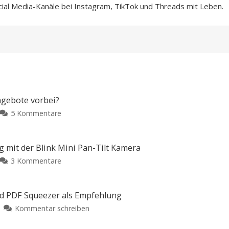
cial Media-Kanäle bei Instagram, TikTok und Threads mit Leben.
ngebote vorbei?
zu
5 Kommentare
Microsoft
365
Family:
 mit der Blink Mini Pan-Tilt Kamera
Sind
zu
3 Kommentare
die
Nur
guten
19,99
Angebote
Euro:
d PDF Squeezer als Empfehlung
vorbei?
360-
zu
Kommentar schreiben
Große
Grad-
Rabatte
5
gibt
Überwachung
es