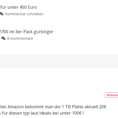
Mac-
nicht
mit
mehr
Apps
für unter 450 Euro
der
im
zu
Kommentar schreiben
Blink
Angebot:
Mova
Mini
TextSniper
S70
Pan-
und
Roller:
Tilt
2700 im 3er-Pack günstiger
PDF
Wischwalzen-
Kamera
zu
8 Kommentare
Squeezer
Technik
Kostet
WLAN
als
sonst
für
39,99
im
Empfehlung
Euro
unter
ganzen
Neue
450
Aktion
Haus:
bei
Euro
BundleHunt
Fritz!Repeater
Endlich
2700
ein
ordentlicher
im
Preis
3er-
Pack
günstiger
Antwor
Kompatibel
mit
eurer
bst bei Amazon bekommt man die 1 TB Platte aktuell 20€
Fritz!Box
für diesen typ laut idealo bei unter 100€ !