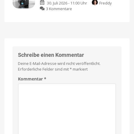
was
30. Juli 2026 - 11:00 Uhr
Freddy
Nachfolger
ist
Ich
eigentlich
habe
zu
3 Kommentare
des
neu?
sie
ausprobiert
Kuxiu
Testsiegers
D5
hat
im
ein
Test:
großes
Warum
Problem
eine
Das
sind
aktive
die
Stärken
Kühlung
Schreibe einen Kommentar
und
Schwächen
immer
Deine E-Mail-Adresse wird nicht veröffentlicht.
wichtiger
Erforderliche Felder sind mit
*
markiert
wird
Lädt
Kommentar
*
drei
Geräte
gleichzeitig
auf