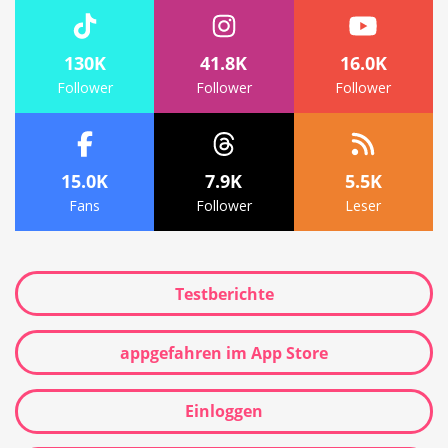
130K
41.8K
16.0K
Follower
Follower
Follower
15.0K
7.9K
5.5K
Fans
Follower
Leser
Testberichte
appgefahren im App Store
Einloggen