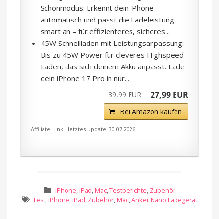
Schonmodus: Erkennt dein iPhone
automatisch und passt die Ladeleistung
smart an – für effizienteres, sicheres...
45W Schnellladen mit Leistungsanpassung:
Bis zu 45W Power für cleveres Highspeed-
Laden, das sich deinem Akku anpasst. Lade
dein iPhone 17 Pro in nur...
27,99 EUR
39,99 EUR
Bei Amazon kaufen
Affiliate-Link - letztes Update: 30.07.2026
iPhone
,
iPad
,
Mac
,
Testberichte
,
Zubehör
Test
,
iPhone
,
iPad
,
Zubehör
,
Mac
,
Anker Nano Ladegerät