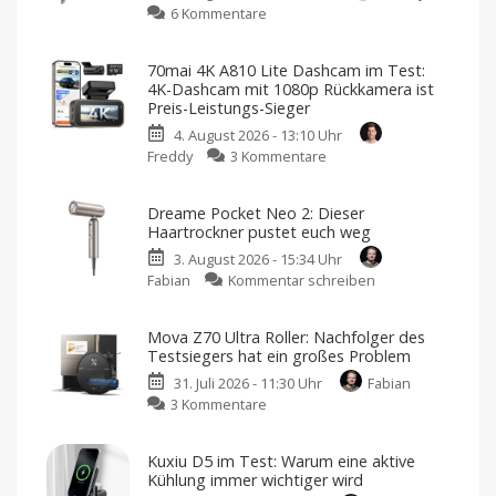
zu
6 Kommentare
MagSafe-
Powerbank
70mai 4K A810 Lite Dashcam im Test:
mit
4K-Dashcam mit 1080p Rückkamera ist
Qi2.2,
Preis-Leistungs-Sieger
Schnellladen
4. August 2026 - 13:10 Uhr
&
zu
Freddy
3 Kommentare
USB-
70mai
C-
4K
Kabel
Dreame Pocket Neo 2: Dieser
A810
angeschaut
Haartrockner pustet euch weg
Lite
Mit
10.000
3. August 2026 - 15:34 Uhr
Dashcam
mAh
von
zu
Fabian
Kommentar schreiben
im
Lisen
Dreame
Test:
Pocket
4K-
Mova Z70 Ultra Roller: Nachfolger des
Neo
Dashcam
Testsiegers hat ein großes Problem
2:
mit
31. Juli 2026 - 11:30 Uhr
Fabian
Dieser
1080p
zu
3 Kommentare
Haartrockner
Rückkamera
Mova
pustet
ist
Z70
euch
Preis-
Kuxiu D5 im Test: Warum eine aktive
Ultra
weg
Leistungs-
Kühlung immer wichtiger wird
Roller:
Aber
Sieger