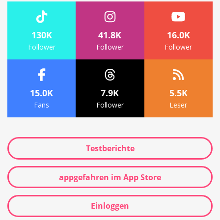
130K
41.8K
16.0K
Follower
Follower
Follower
15.0K
7.9K
5.5K
Fans
Follower
Leser
Testberichte
appgefahren im App Store
Einloggen