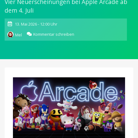
Vier Neuerscheinungen bei Apple Arcade ab
dem 4. Juli
13. Mai 2026 - 12:00 Uhr
zu
Kommentar schreiben
Mel
Exklusives
Bluey-
Crossover:
Apple
Arcade
bringt
beliebte
Serienfiguren
in
fünf
Spiele