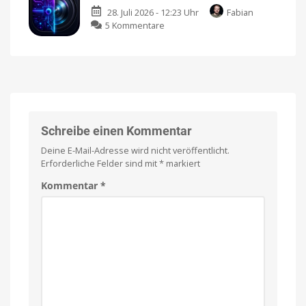
spielen
28. Juli 2026 - 12:23 Uhr
Fabian
London
Jetzt
im
zu
5 Kommentare
Files“:
Epic
Games
AI
Neues
Store
or
Crime
Not:
Noir-
Erkennt
Game
ihr
landet
die
im
echten
App
Fotos?
Store
Schreibe einen Kommentar
Gratis-
Premium-
App
Spiel
Deine E-Mail-Adresse wird nicht veröffentlicht.
als
mit
kleines
Einmalkauf
Erforderliche Felder sind mit
*
markiert
Zwischendurch-
Quiz
Kommentar
*