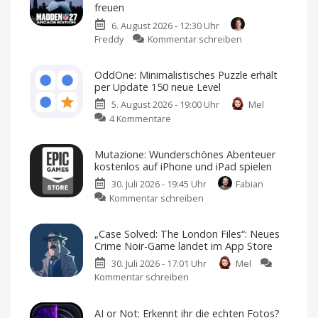
freuen
6. August 2026 - 12:30 Uhr
zu
Freddy
Kommentar schreiben
Madden
NFL
OddOne: Minimalistisches Puzzle erhält
27
per Update 150 neue Level
landet
5. August 2026 - 19:00 Uhr
Mel
auf
zu
4 Kommentare
Apple
OddOne:
Arcade:
Minimalistisches
Football-
Mutazione: Wunderschönes Abenteuer
Puzzle
Fans
kostenlos auf iPhone und iPad spielen
erhält
dürfen
30. Juli 2026 - 19:45 Uhr
Fabian
per
sich
zu
Kommentar schreiben
Update
freuen
Mutazione:
150
American
Football
Wunderschönes
neue
für
„Case Solved: The London Files“: Neues
iPhone
Abenteuer
Level
und
Crime Noir-Game landet im App Store
iPad
kostenlos
Weitere
Sprachen
30. Juli 2026 - 17:01 Uhr
Mel
auf
und
erstes
Kommentar schreiben
zu
iPhone
In-
App-
„Case
und
Event
hinzugefügt
Solved:
iPad
AI or Not: Erkennt ihr die echten Fotos?
The