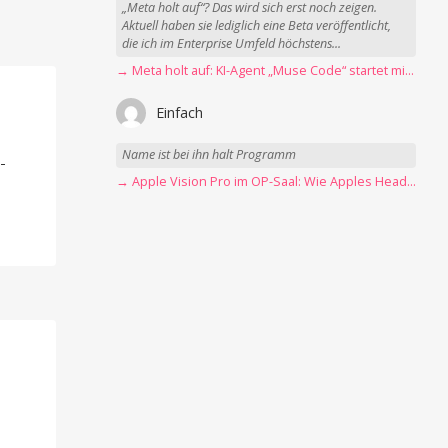
„Meta holt auf“? Das wird sich erst noch zeigen.
Aktuell haben sie lediglich eine Beta veröffentlicht,
die ich im Enterprise Umfeld höchstens...
→ Meta holt auf: KI-Agent „Muse Code“ startet mit erster Betaversion
Einfach
-
Name ist bei ihn halt Programm
-
→ Apple Vision Pro im OP-Saal: Wie Apples Headset Operationen beschleunigt