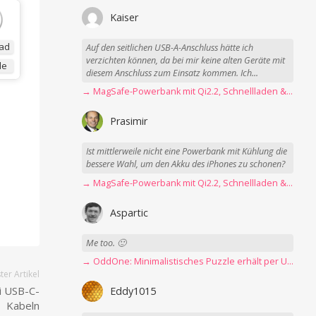
Kaiser
ad
Auf den seitlichen USB-A-Anschluss hätte ich
verzichten können, da bei mir keine alten Geräte mit
de
diesem Anschluss zum Einsatz kommen. Ich...
→ MagSafe-Powerbank mit Qi2.2, Schnellladen & USB-C-Kabel angeschaut
Prasimir
Ist mittlerweile nicht eine Powerbank mit Kühlung die
bessere Wahl, um den Akku des iPhones zu schonen?
→ MagSafe-Powerbank mit Qi2.2, Schnellladen & USB-C-Kabel angeschaut
Aspartic
Me too. 🙂
→ OddOne: Minimalistisches Puzzle erhält per Update 150 neue Level
er Artikel
i USB-C-
Eddy1015
Kabeln