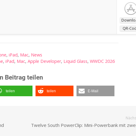
Downlo
QR-Co
one
,
iPad
,
Mac
,
News
me
,
iPad
,
Mac
,
Apple Developer
,
Liquid Glass
,
WWDC 2026
n Beitrag teilen
teilen
teilen
E-Mail
Nächst
nd
Twelve South PowerClip: Mini-Powerbank mit zwe