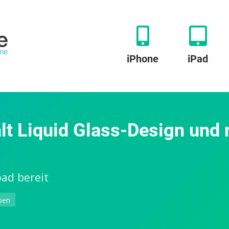
iPhone
iPad
ält Liquid Glass-Design un
ad bereit
zu
ben
Apple
Developer-