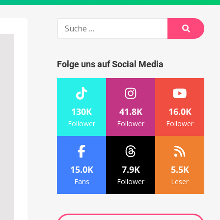
Suche
nach:
Suche
Folge uns auf Social Media
130K
41.8K
16.0K
Follower
Follower
Follower
15.0K
7.9K
5.5K
Fans
Follower
Leser