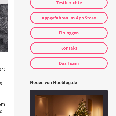
Testberichte
appgefahren im App Store
Einloggen
Kontakt
Das Team
rt.
el
Neues von Hueblog.de
nem
d.