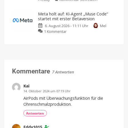
auf
mehr
Madden
den
Kompatibel
mit
NFL
Markt
Apple
Meta holt auf: KI-Agent „Muse Code“
Home
27
Preis
startet mit erster Betaversion
und
landet
Verfügbarkeit
noch
6. August 2026 - 11:11 Uhr
Mel
auf
offen
zu
1 Kommentar
Apple
Meta
Arcade:
holt
Football-
auf:
Fans
KI-
dürfen
Agent
sich
„Muse
freuen
Code“
Kommentare
American
7 Antworten
Football
startet
für
iPhone
mit
und
iPad
erster
Kai
Betaversion
14. Oktober 2024 um 07:19 Uhr
Geeignet
AirPods mit Überwachungsfunktion für die
für
Entwickler
Ohrenschmalzproduktion.
und
Entwicklerinnen
Antworten
Eddy1015