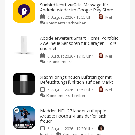
Sunbird kehrt zurück: iMessage für
Android wieder im Google Play Store
6. August 2026 - 18:55 Uhr
Mel
zu
Kommentar schreiben
Sunbird
kehrt
Abode erweitert Smart-Home-Portfolio:
zurück:
Zwei neue Sensoren für Garagen, Tore
iMessage
und mehr
für
6. August 2026 - 17:15 Uhr
Mel
Android
zu
3 Kommentare
wieder
Abode
im
erweitert
Google
Xiaomi bringt neuen Luftreiniger mit
Smart-
Play
Befeuchtungsfunktion auf den Markt
Home-
Store
6. August 2026 - 13:51 Uhr
Mel
Portfolio:
Sicherheitsbedenken
führten
zu
Kommentar schreiben
Zwei
damals
zum
Xiaomi
neue
Rückzug
bringt
Sensoren
Madden NFL 27 landet auf Apple
neuen
für
Arcade: Football-Fans dürfen sich
Luftreiniger
Garagen,
freuen
mit
Tore
6. August 2026 - 12:30 Uhr
Befeuchtungsfunktion
und
zu
Freddy
Kommentar schreiben