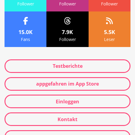
Follower
Follower
Follower
15.0K
7.9K
5.5K
Fans
Follower
Leser
Testberichte
appgefahren im App Store
Einloggen
Kontakt