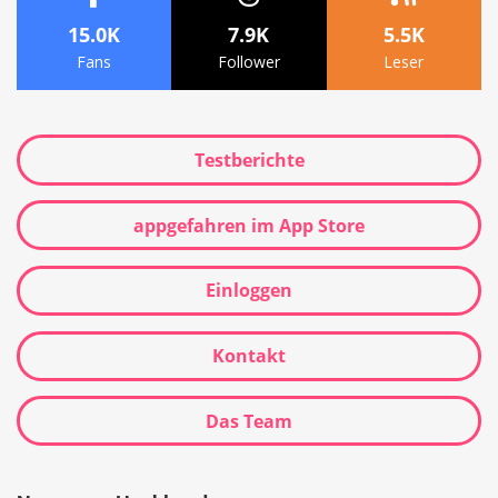
15.0K
7.9K
5.5K
Fans
Follower
Leser
Testberichte
appgefahren im App Store
Einloggen
Kontakt
Das Team