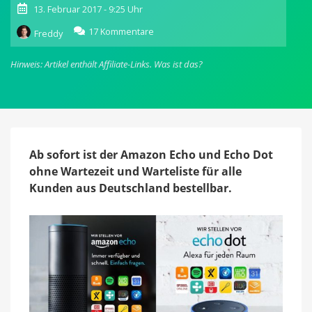
13. Februar 2017 - 9:25 Uhr
zu
17 Kommentare
Freddy
Amazon
Echo
Hinweis: Artikel enthält Affiliate-Links.
Was ist das?
und
Echo
Dot
jetzt
ohne
Wartezeit
bestellbar
Ab sofort ist der Amazon Echo und Echo Dot
ohne Wartezeit und Warteliste für alle
Kunden aus Deutschland bestellbar.