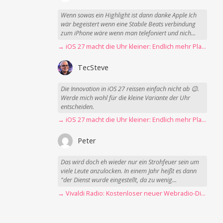
Wenn sowas ein Highlight ist dann danke Apple Ich
wär begeistert wenn eine Stabile Beats verbindung
zum iPhone wäre wenn man telefoniert und nich...
→ iOS 27 macht die Uhr kleiner: Endlich mehr Platz fürs Hintergrundbild
TecSteve
Die Innovation in iOS 27 reissen einfach nicht ab 😉.
Werde mich wohl für die kleine Variante der Uhr
entscheiden.
→ iOS 27 macht die Uhr kleiner: Endlich mehr Platz fürs Hintergrundbild
Peter
Das wird doch eh wieder nur ein Strohfeuer sein um
viele Leute anzulocken. In einem Jahr heißt es dann
"der Dienst wurde eingestellt, da zu wenig...
→ Vivaldi Radio: Kostenloser neuer Webradio-Dienst mit Fokus auf Datenschutz