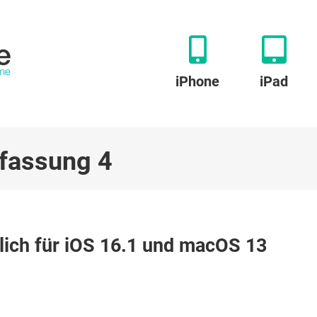
iPhone
iPad
rfassung 4
zu
n
Taptile
tlich für iOS 16.1 und macOS 13
Zeiterfassung
4.3:
Pünktlich
für
iOS