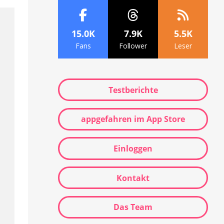
15.0K
7.9K
5.5K
Fans
Follower
Leser
Testberichte
appgefahren im App Store
Einloggen
Kontakt
Das Team