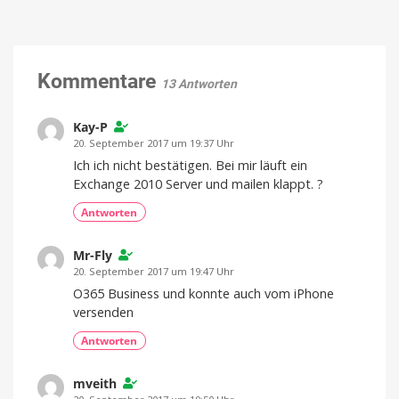
mobil:
für
eine
PFU
realistische
Planung
bringt
Dokumentenscanner
auf
Kommentare
13 Antworten
das
iPhone
Kay-P
Intelligente
Features
20. September 2017 um 19:37 Uhr
für
unterwegs
Ich ich nicht bestätigen. Bei mir läuft ein
Exchange 2010 Server und mailen klappt. ?
Antworten
Mr-Fly
20. September 2017 um 19:47 Uhr
O365 Business und konnte auch vom iPhone
versenden
Antworten
mveith