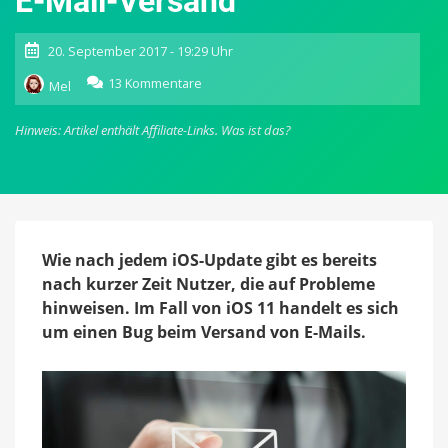
E-Mail-Versand
20. September 2017 - 19:29 Uhr
zu
13 Kommentare
Mel
Bug
unter
Hinweis: Artikel enthält Affiliate-Links.
Was ist das?
iOS
11:
Outlook-
und
Exchange-
User
berichten
Wie nach jedem iOS-Update gibt es bereits
von
nach kurzer Zeit Nutzer, die auf Probleme
gescheitertem
hinweisen. Im Fall von iOS 11 handelt es sich
E-
um einen Bug beim Versand von E-Mails.
Mail-
Versand