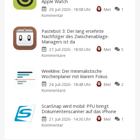
Apple Watch
App
29. Juli 2026 - 18:08 Uhr
Mel
1
läuft
Kommentar
zu
lokal
Granola:
auf
KI-
dem
Pastebot 3: Der lang ersehnte
gestützte
Mac
Nachfolger des Zwischenablage-
Gesprächsnotizen-
Mit
Managers ist da
kostenloser
App
Testphase,
27. Juli 2026 - 18:00 Uhr
Mel
5
Abo
landet
und
Kommentare
zu
Einmalzahlung
auf
Pastebot
der
3:
Apple
Weekline: Der minimalistische
Der
Watch
Wochenplaner mit klarem Fokus
lang
Version
1.15.1
24. Juli 2026 - 18:48 Uhr
Mel
2
ersehnte
steht
im
Kommentare
zu
Nachfolger
App
Weekline:
Store
des
bereit
Der
Zwischenablage-
ScanSnap wird mobil: PFU bringt
minimalistische
Managers
Dokumentenscanner auf das iPhone
Wochenplaner
ist
21. Juli 2026 - 14:30 Uhr
Mel
1
mit
da
Kommentar
zu
klarem
Neue
Funktionen
ScanSnap
Fokus
für
mehr
wird
Neuer
Effizienz
Ansatz