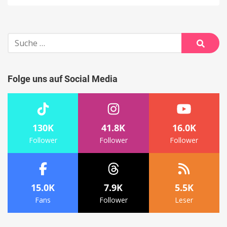
Suche
nach:
Suche
Folge uns auf Social Media
130K
41.8K
16.0K
Follower
Follower
Follower
15.0K
7.9K
5.5K
Fans
Follower
Leser