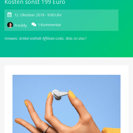
Kosten sonst 199 Euro
12. Oktober 2019 - 9:00 Uhr
zu
1 Kommentar
Freddy
Libratone
Track
Hinweis: Artikel enthält Affiliate-Links.
Was ist das?
Air+:
True
Wireless
Kopfhörer
heute
für
159,19
Euro