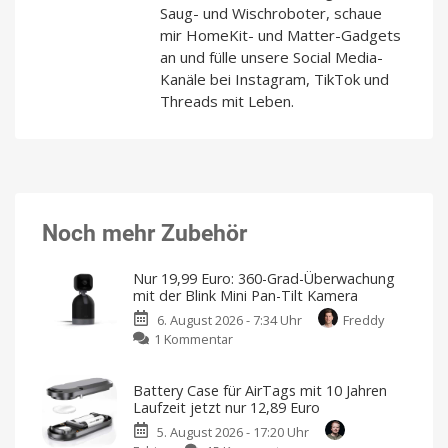
Saug- und Wischroboter, schaue
mir HomeKit- und Matter-Gadgets
an und fülle unsere Social Media-
Kanäle bei Instagram, TikTok und
Threads mit Leben.
Noch mehr Zubehör
Nur 19,99 Euro: 360-Grad-Überwachung
mit der Blink Mini Pan-Tilt Kamera
6. August 2026 - 7:34 Uhr
Freddy
zu
1 Kommentar
Nur
19,99
Battery Case für AirTags mit 10 Jahren
Euro:
Laufzeit jetzt nur 12,89 Euro
360-
5. August 2026 - 17:20 Uhr
Grad-