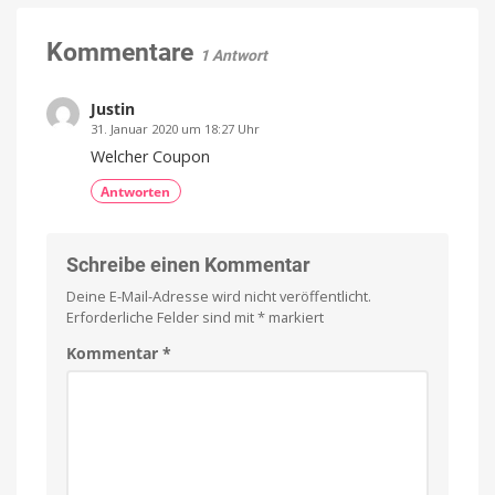
5:
Leak
zeigt
Kommentare
1 Antwort
Design
und
verrät
Justin
Launchdatum
31. Januar 2020 um 18:27 Uhr
Stabiler
Welcher Coupon
Preis
und
frische
Antworten
Farben
Schreibe einen Kommentar
Deine E-Mail-Adresse wird nicht veröffentlicht.
Erforderliche Felder sind mit
*
markiert
Kommentar
*