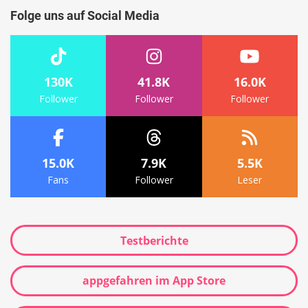
Folge uns auf Social Media
130K
41.8K
16.0K
Follower
Follower
Follower
15.0K
7.9K
5.5K
Fans
Follower
Leser
Testberichte
appgefahren im App Store