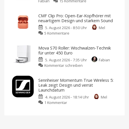
zu
Fabian
15 Kommentare
Überwachung
Battery
mit
Case
der
CMF Clip Pro: Open-Ear-Kopfhörer mit
für
Blink
neuartigem Design und starkem Sound
AirTags
Mini
5. August 2026 - 8:50 Uhr
Mel
mit
Pan-
zu
5 Kommentare
10
Tilt
CMF
Jahren
Kamera
Clip
Laufzeit
Kostet
Mova S70 Roller: Wischwalzen-Technik
sonst
Pro:
jetzt
39,99
für unter 450 Euro
Euro
Open-
nur
5. August 2026 - 7:35 Uhr
Fabian
Ear-
12,89
zu
Kommentar schreiben
Kopfhörer
Euro
Mova
mit
Bestückt
mit
S70
neuartigem
zwei
Sennheiser Momentum True Wireless 5:
AA-
Roller:
Design
Batterien
Leak zeigt Design und verrät
Wischwalzen-
und
Launchdatum
Technik
starkem
4. August 2026 - 18:14 Uhr
Mel
für
Sound
zu
1 Kommentar
unter
Klare
Gespräche
Sennheiser
450
dank
VPU-
Momentum
Euro
gestützter
Clear
True
Endlich
Voice
ein
Wireless
Technology
ordentlicher
Preis