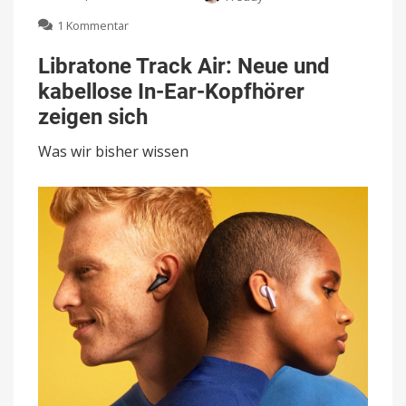
zu
1 Kommentar
Libratone
Track
Libratone Track Air: Neue und
Air:
kabellose In-Ear-Kopfhörer
Neue
und
zeigen sich
kabellose
In-
Was wir bisher wissen
Ear-
Kopfhörer
zeigen
sich