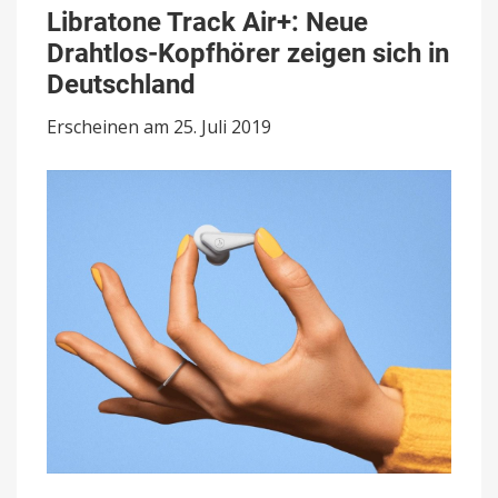
Track
Libratone Track Air+: Neue
Air+:
Drahtlos-Kopfhörer zeigen sich in
Neue
Drahtlos-
Deutschland
Kopfhörer
zeigen
Erscheinen am 25. Juli 2019
sich
in
Deutschland