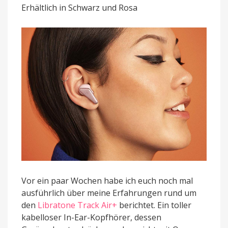
Erhältlich in Schwarz und Rosa
Konkurrent
für
die
AirPods
Vor ein paar Wochen habe ich euch noch mal
ausführlich über meine Erfahrungen rund um
den
Libratone Track Air+
berichtet. Ein toller
kabelloser In-Ear-Kopfhörer, dessen