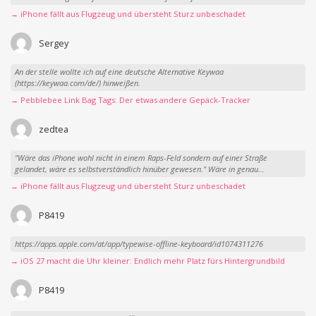
→ iPhone fällt aus Flugzeug und übersteht Sturz unbeschadet
Sergey
An der stelle wollte ich auf eine deutsche Alternative Keywaa
(https://keywaa.com/de/) hinweißen.
→ Pebblebee Link Bag Tags: Der etwas andere Gepäck-Tracker
zedtea
"Wäre das iPhone wohl nicht in einem Raps-Feld sondern auf einer Straße
gelandet, wäre es selbstverständlich hinüber gewesen." Wäre in genau...
→ iPhone fällt aus Flugzeug und übersteht Sturz unbeschadet
P8419
https://apps.apple.com/at/app/typewise-offline-keyboard/id1074311276
→ iOS 27 macht die Uhr kleiner: Endlich mehr Platz fürs Hintergrundbild
P8419