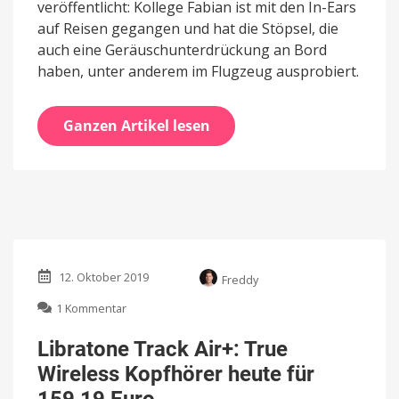
veröffentlicht: Kollege Fabian ist mit den In-Ears
auf Reisen gegangen und hat die Stöpsel, die
auch eine Geräuschunterdrückung an Bord
haben, unter anderem im Flugzeug ausprobiert.
Ganzen Artikel lesen
12. Oktober 2019
Freddy
zu
1 Kommentar
Libratone
Track
Libratone Track Air+: True
Air+:
Wireless Kopfhörer heute für
True
Wireless
159,19 Euro