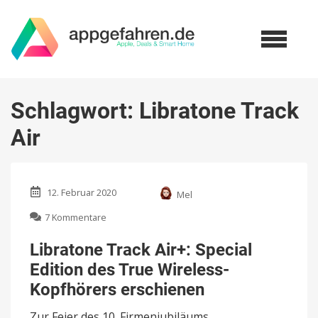
Schlagwort:
Libratone Track
Air
12. Februar 2020
Mel
zu
7 Kommentare
Libratone
Track
Libratone Track Air+: Special
Air+:
Edition des True Wireless-
Special
Edition
Kopfhörers erschienen
des
True
Zur Feier des 10. Firmenjubiläums