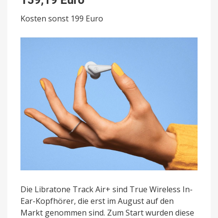
Kopfhörer
heute
Kosten sonst 199 Euro
für
159,19
Euro
Die Libratone Track Air+ sind True Wireless In-
Ear-Kopfhörer, die erst im August auf den
Markt genommen sind. Zum Start wurden diese