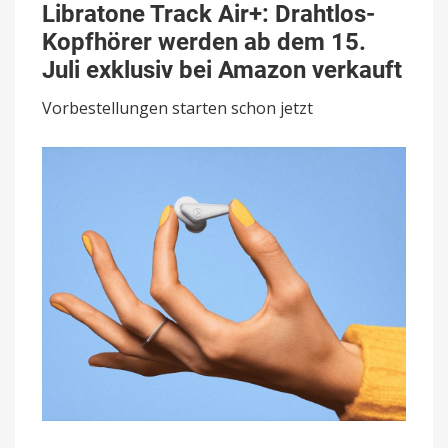
Track
Libratone Track Air+: Drahtlos-
Air+:
Kopfhörer werden ab dem 15.
Drahtlos-
Kopfhörer
Juli exklusiv bei Amazon verkauft
werden
ab
Vorbestellungen starten schon jetzt
dem
15.
Juli
exklusiv
bei
Amazon
verkauft