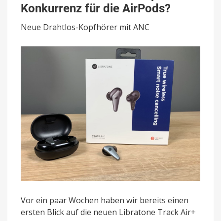
Air+
Konkurrenz für die AirPods?
ausprobiert:
Konkurrenz
Neue Drahtlos-Kopfhörer mit ANC
für
die
AirPods?
Vor ein paar Wochen haben wir bereits einen
ersten Blick auf die neuen Libratone Track Air+