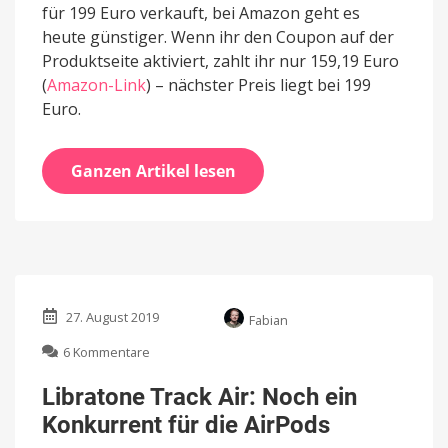
für 199 Euro verkauft, bei Amazon geht es
heute günstiger. Wenn ihr den Coupon auf der
Produktseite aktiviert, zahlt ihr nur 159,19 Euro
(
Amazon-Link
) – nächster Preis liegt bei 199
Euro.
Ganzen Artikel lesen
27. August 2019
Fabian
zu
6 Kommentare
Libratone
Track
Libratone Track Air: Noch ein
Air:
Konkurrent für die AirPods
Noch
ein