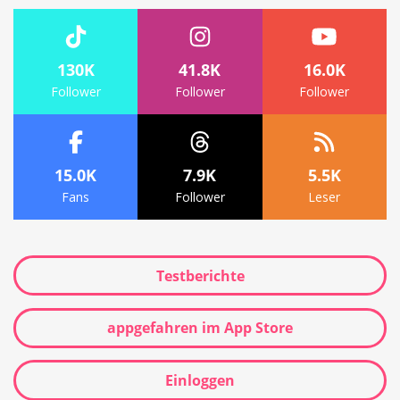
130K
41.8K
16.0K
Follower
Follower
Follower
15.0K
7.9K
5.5K
Fans
Follower
Leser
Testberichte
appgefahren im App Store
Einloggen