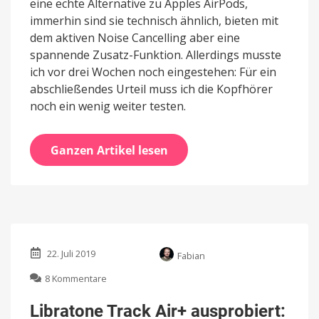
eine echte Alternative zu Apples AirPods,
immerhin sind sie technisch ähnlich, bieten mit
dem aktiven Noise Cancelling aber eine
spannende Zusatz-Funktion. Allerdings musste
ich vor drei Wochen noch eingestehen: Für ein
abschließendes Urteil muss ich die Kopfhörer
noch ein wenig weiter testen.
Ganzen Artikel lesen
22. Juli 2019
Fabian
zu
8 Kommentare
Libratone
Track
Libratone Track Air+ ausprobiert: