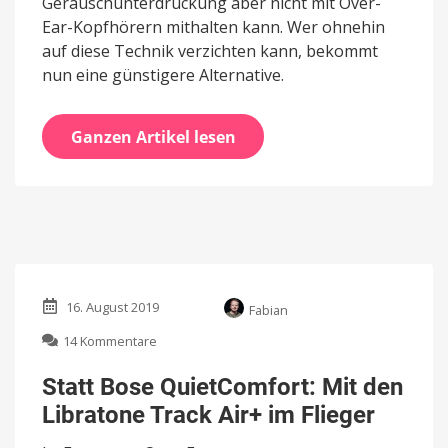
Geräuschunterdrückung aber nicht mit Over-
Ear-Kopfhörern mithalten kann. Wer ohnehin
auf diese Technik verzichten kann, bekommt
nun eine günstigere Alternative.
Ganzen Artikel lesen
16. August 2019
Fabian
zu
14 Kommentare
Statt
Bose
Statt Bose QuietComfort: Mit den
QuietComfort:
Libratone Track Air+ im Flieger
Mit
den