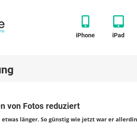
iPhone
iPad
ung
u
hotomizer:
n von Fotos reduziert
ool
um
etwas länger. So günstig wie jetzt war er allerdi
ptimieren
on
otos