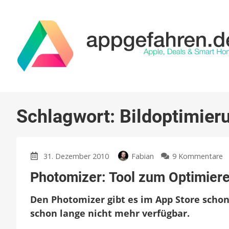
Schlagwort:
Bildoptimier
z
31. Dezember 2010
Fabian
9 Kommentare
P
Photomizer: Tool zum Optimiere
T
z
Den Photomizer gibt es im App Store schon 
O
v
schon lange nicht mehr verfügbar.
F