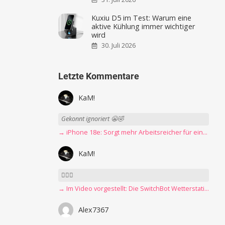
Kuxiu D5 im Test: Warum eine
aktive Kühlung immer wichtiger
wird
30. Juli 2026
Letzte Kommentare
KaM!
Gekonnt ignoriert 😬🤣
→ iPhone 18e: Sorgt mehr Arbeitsreicher für eine Preiserhöhung?
KaM!
👍🏻🤣
→ Im Video vorgestellt: Die SwitchBot Wetterstation mit E-Ink-Display
Alex7367