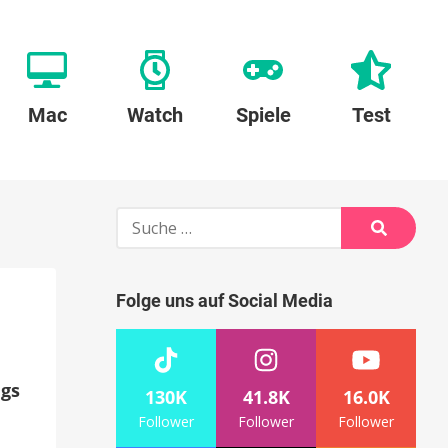
Mac
Watch
Spiele
Test
Suche
nach:
Suche
Folge uns auf Social Media
ngs
130K
41.8K
16.0K
Follower
Follower
Follower