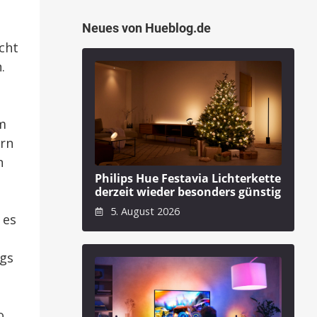
Neues von Hueblog.de
icht
.
em
ern
n
Philips Hue Festavia Lichterkette
derzeit wieder besonders günstig
5. August 2026
 es
egs
o,