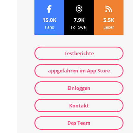
15.0K
7.9K
5.5K
Fans
Follower
Leser
Testberichte
appgefahren im App Store
Einloggen
Kontakt
Das Team