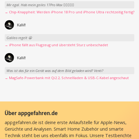
Mir egal. Hab mein geiles 17Pro Max 👍🏻👌🏻🥰
→ Chip-Knappheit: Werden iPhone 18 Pro und iPhone Ultra rechtzeitig fertig?
KaM!
Galileo regelt 😬
→ iPhone fällt aus Flugzeug und übersteht Sturz unbeschadet
KaM!
Was ist das für ein Gerät was auf dem Bild geladen wird? Venti?
→ MagSafe-Powerbank mit Qi2.2, Schnellladen & USB-C-Kabel angeschaut
Über appgefahren.de
appgefahren.de ist deine erste Anlaufstelle für Apple-News,
Gerüchte und Analysen. Smart Home Zubehör und smarte
Technik steht bei uns ebenfalls im Fokus. Unsere Testberichte