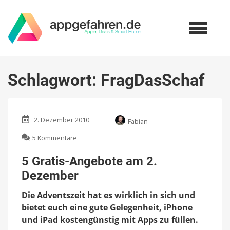
Schlagwort:
FragDasSchaf
2. Dezember 2010
Fabian
zu
5 Kommentare
5
Gratis-
5 Gratis-Angebote am 2.
Angebote
Dezember
am
2.
Die Adventszeit hat es wirklich in sich und
Dezember
bietet euch eine gute Gelegenheit, iPhone
und iPad kostengünstig mit Apps zu füllen.