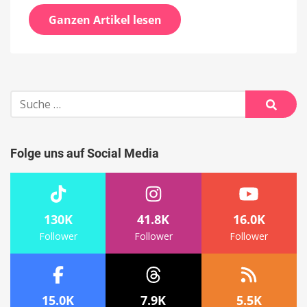
Ganzen Artikel lesen
Suche
nach:
Suche
Folge uns auf Social Media
130K
41.8K
16.0K
Follower
Follower
Follower
15.0K
7.9K
5.5K