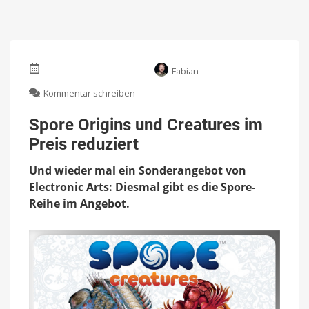
Fabian
zu
Kommentar schreiben
Spore
Origins
Spore Origins und Creatures im
und
Preis reduziert
Creatures
im
Und wieder mal ein Sonderangebot von
Preis
reduziert
Electronic Arts: Diesmal gibt es die Spore-
Reihe im Angebot.