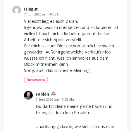
Keynote
am
Isjagut
9.
7. Juni 2026 um 10:06 Uhr
September
Vielleicht lieg es auch daran,
statt?
Irgendwo, was zu übersetzen und zu kopieren ist
iPhone
vielleicht auch nicht die beste journalistische
18
Pro
und
Arbeit, die sich Apple vorstellt.
iPhone
Ultra
Für mich ist euer Block schon ziemlich schwach
kommen
geworden. Außer irgendwelche Verkaufsinfos
wüsste ich nicht, was ich sinnvolles aus dem
Block mitnehmen kann.
Sorry, aber das ist meine Meinung
Antworten
Fabian
7. Juni 2026 um 10:33 Uhr
Du darfst deine meine gerne haben und
teilen, ist doch kein Problem.
Unabhängig davon, wie viel sich das eine