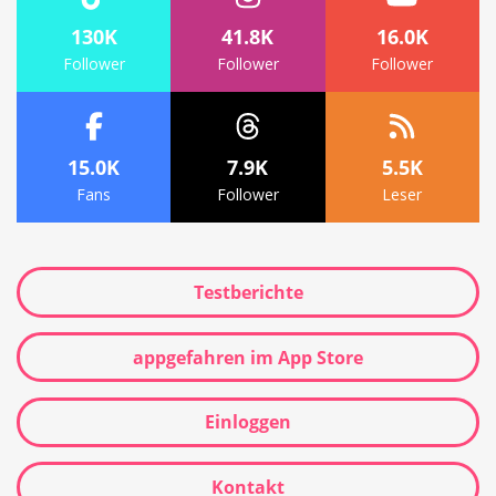
130K
41.8K
16.0K
Follower
Follower
Follower
15.0K
7.9K
5.5K
Fans
Follower
Leser
Testberichte
appgefahren im App Store
Einloggen
Kontakt