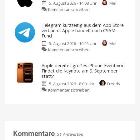
Rissen
5. August 2026 - 14:08 Uhr
Mel
im
zu
Kommentar schreiben
September
OpenAI
ankündigen
veröffentlicht
Ein
spannender
Telegram kurzzeitig aus dem App Store
Gegendarstellung
Herbst
verbannt: Apple handelt nach CSAM-
steht
zu
bevor
Fund
Apples
5. August 2026 - 10:25 Uhr
Mel
Spionagevorwürfen
zu
Kommentar schreiben
KI-
Unternehmen
Telegram
soll
Geschäftsgeheimnisse
kurzzeitig
gestohlen
Apple bereitet großes iPhone-Event vor:
haben
aus
Findet die Keynote am 9. September
dem
statt?
App
5. August 2026 - 8:00 Uhr
Freddy
Store
zu
Kommentar schreiben
verbannt:
Apple
Apple
bereitet
handelt
großes
nach
iPhone-
CSAM-
Event
Fund
vor:
Erpresser
nutzt
Findet
Kommentare
KI
21 Antworten
und
die
Manipulation