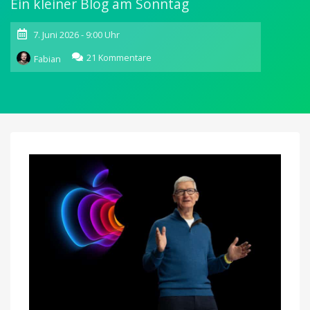
Ein kleiner Blog am Sonntag
7. Juni 2026 - 9:00 Uhr
zu
21 Kommentare
Fabian
Die
Highlights
der
Woche:
Einmal
werden
wir
noch
wach…