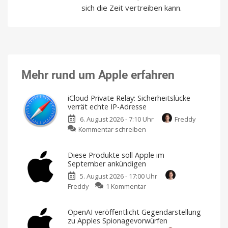
sich die Zeit vertreiben kann.
Mehr rund um Apple erfahren
iCloud Private Relay: Sicherheitslücke
verrät echte IP-Adresse
6. August 2026 - 7:10 Uhr
Freddy
zu
Kommentar schreiben
iCloud
Private
Diese Produkte soll Apple im
Relay:
September ankündigen
Sicherheitslücke
5. August 2026 - 17:00 Uhr
verrät
zu
Freddy
1 Kommentar
echte
Diese
IP-
Produkte
Adresse
OpenAI veröffentlicht Gegendarstellung
soll
Ein
zu Apples Spionagevorwürfen
Schutzschild
Apple
mit