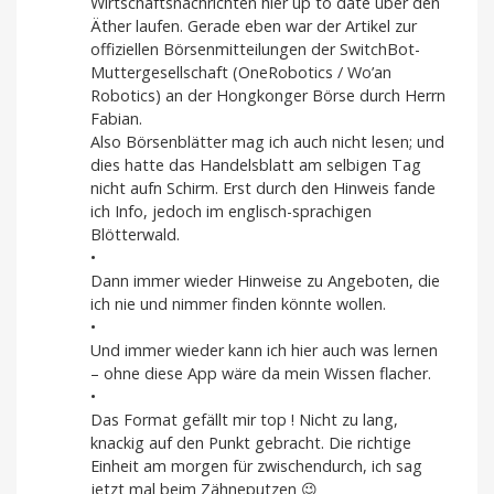
Wirtschaftsnachrichten hier up to date über den
Äther laufen. Gerade eben war der Artikel zur
offiziellen Börsenmitteilungen der SwitchBot-
Muttergesellschaft (OneRobotics / Wo’an
Robotics) an der Hongkonger Börse durch Herrn
Fabian.
Also Börsenblätter mag ich auch nicht lesen; und
dies hatte das Handelsblatt am selbigen Tag
nicht aufn Schirm. Erst durch den Hinweis fande
ich Info, jedoch im englisch-sprachigen
Blötterwald.
•
Dann immer wieder Hinweise zu Angeboten, die
ich nie und nimmer finden könnte wollen.
•
Und immer wieder kann ich hier auch was lernen
– ohne diese App wäre da mein Wissen flacher.
•
Das Format gefällt mir top ! Nicht zu lang,
knackig auf den Punkt gebracht. Die richtige
Einheit am morgen für zwischendurch, ich sag
jetzt mal beim Zähneputzen 😉