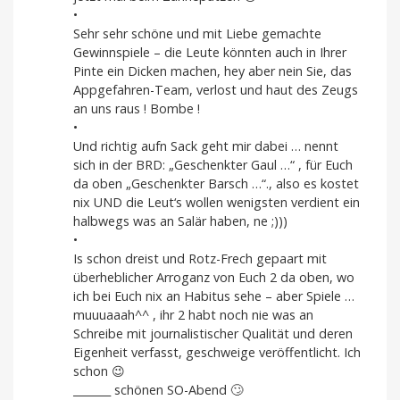
•
Sehr sehr schöne und mit Liebe gemachte
Gewinnspiele – die Leute könnten auch in Ihrer
Pinte ein Dicken machen, hey aber nein Sie, das
Appgefahren-Team, verlost und haut des Zeugs
an uns raus ! Bombe !
•
Und richtig aufn Sack geht mir dabei … nennt
sich in der BRD: „Geschenkter Gaul …“ , für Euch
da oben „Geschenkter Barsch …“., also es kostet
nix UND die Leut‘s wollen wenigsten verdient ein
halbwegs was an Salär haben, ne ;)))
•
Is schon dreist und Rotz-Frech gepaart mit
überheblicher Arroganz von Euch 2 da oben, wo
ich bei Euch nix an Habitus sehe – aber Spiele …
muuuaaah^^ , ihr 2 habt noch nie was an
Schreibe mit journalistischer Qualität und deren
Eigenheit verfasst, geschweige veröffentlicht. Ich
schon 😉
_______ schönen SO-Abend 🙄