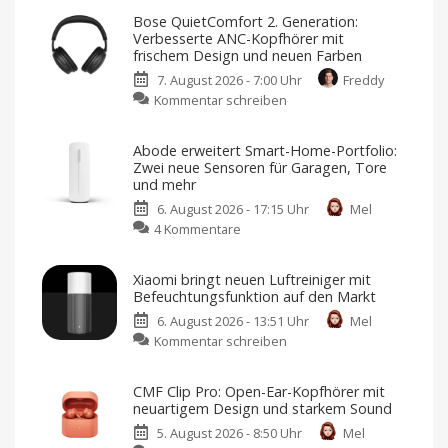
Bose QuietComfort 2. Generation:
Verbesserte ANC-Kopfhörer mit
frischem Design und neuen Farben
7. August 2026 - 7:00 Uhr
Freddy
zu
Kommentar schreiben
Bose
QuietComfort
Abode erweitert Smart-Home-Portfolio:
2.
Zwei neue Sensoren für Garagen, Tore
Generation:
und mehr
Verbesserte
6. August 2026 - 17:15 Uhr
Mel
ANC-
zu
4 Kommentare
Kopfhörer
Abode
mit
erweitert
frischem
Xiaomi bringt neuen Luftreiniger mit
Smart-
Design
Befeuchtungsfunktion auf den Markt
Home-
und
6. August 2026 - 13:51 Uhr
Mel
Portfolio:
neuen
zu
Kommentar schreiben
Zwei
Farben
Xiaomi
neue
Jetzt
für
bringt
Sensoren
349,95
CMF Clip Pro: Open-Ear-Kopfhörer mit
Euro
neuen
für
vorbestellen
neuartigem Design und starkem Sound
Luftreiniger
Garagen,
5. August 2026 - 8:50 Uhr
Mel
mit
Tore