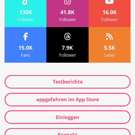
130K
41.8K
16.0K
Follower
Follower
Follower
15.0K
7.9K
5.5K
Fans
Follower
Leser
Testberichte
appgefahren im App Store
Einloggen
Kontakt