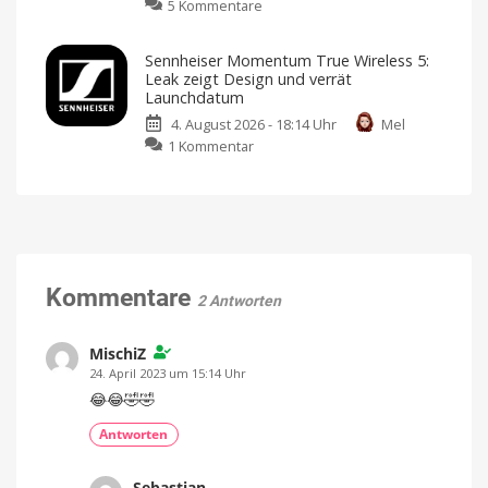
zu
5 Kommentare
Befeuchtungsfunktion
und
CMF
auf
mehr
Clip
den
Kompatibel
Sennheiser Momentum True Wireless 5:
mit
Pro:
Markt
Apple
Leak zeigt Design und verrät
Home
Open-
Preis
Launchdatum
und
Ear-
Verfügbarkeit
noch
4. August 2026 - 18:14 Uhr
Mel
Kopfhörer
offen
zu
1 Kommentar
mit
Sennheiser
neuartigem
Momentum
Design
True
und
Wireless
starkem
5:
Sound
Leak
Klare
Gespräche
zeigt
Kommentare
dank
2 Antworten
VPU-
Design
gestützter
Clear
und
Voice
Technology
verrät
MischiZ
Launchdatum
24. April 2023 um 15:14 Uhr
Stabiler
😂😂🤣🤣
Preis
und
frische
Antworten
Farben
Sebastian