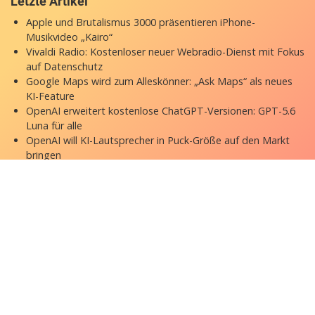
Letzte Artikel
Apple und Brutalismus 3000 präsentieren iPhone-
Musikvideo „Kairo“
Vivaldi Radio: Kostenloser neuer Webradio-Dienst mit Fokus
auf Datenschutz
Google Maps wird zum Alleskönner: „Ask Maps“ als neues
KI-Feature
OpenAI erweitert kostenlose ChatGPT-Versionen: GPT-5.6
Luna für alle
OpenAI will KI-Lautsprecher in Puck-Größe auf den Markt
bringen
Copyright © 2026 appgefahren.de
Kontakt
Impressum
Datenschutzerklärung
Stock Fotos by DepositPhotos