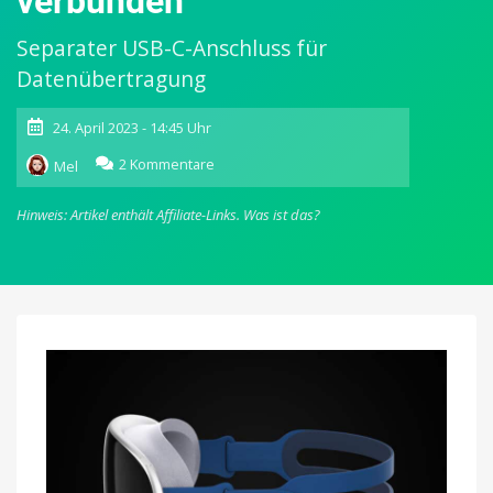
verbunden
Separater USB-C-Anschluss für
Datenübertragung
24. April 2023 - 14:45 Uhr
zu
2 Kommentare
Mel
Gurman:
Apples
Hinweis: Artikel enthält Affiliate-Links.
Was ist das?
Headset
wird
über
magnetischen
Anschluss
mit
Akku
verbunden