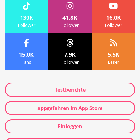
130K
41.8K
16.0K
Follower
Follower
Follower
15.0K
7.9K
5.5K
Fans
Follower
Leser
Testberichte
appgefahren im App Store
Einloggen