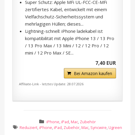
Super Schutz: Apple MFi UL-FCC-CE-MFi
zertifiertes Kabel, entwickelt mit einem
Vielfachschutz-Sicherheitssystem und
mehrlagigen Hüllen; dieses...
Lightning-schnell: iPhone ladekabel ist
kompatibilität mit Apple iPhone 13 / 13 Pro
/ 13 Pro Max / 13 Mini / 12 / 12 Pro / 12
mini / 12 Pro Max / SE...
7,40 EUR
Bei Amazon kaufen
Affiliate-Link - letztes Update: 28.07.2026
iPhone
,
iPad
,
Mac
,
Zubehör
Reduziert
,
iPhone
,
iPad
,
Zubehör
,
Mac
,
Syncwire
,
Ugreen