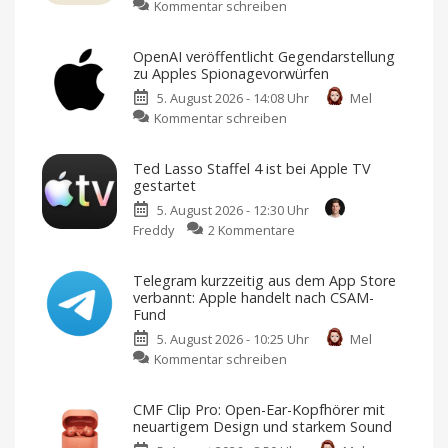
zu
Kommentar schreiben
Above:
Neue
OpenAI veröffentlicht Gegendarstellung
Wander-
zu Apples Spionagevorwürfen
App
5. August 2026 - 14:08 Uhr
Mel
hilft
zu
Kommentar schreiben
bei
OpenAI
Planung,
veröffentlicht
Orientierung
Ted Lasso Staffel 4 ist bei Apple TV
Gegendarstellung
und
gestartet
zu
Erinnerungen
5. August 2026 - 12:30 Uhr
Apples
Fairer
Einmalkauf
zu
Freddy
2 Kommentare
Spionagevorwürfen
für
unbegrenzte
Ted
KI-
Wanderungen
Unternehmen
Lasso
soll
Telegram kurzzeitig aus dem App Store
Geschäftsgeheimnisse
Staffel
gestohlen
verbannt: Apple handelt nach CSAM-
haben
4
Fund
ist
5. August 2026 - 10:25 Uhr
Mel
bei
zu
Kommentar schreiben
Apple
Telegram
TV
kurzzeitig
gestartet
CMF Clip Pro: Open-Ear-Kopfhörer mit
aus
Die
neuartigem Design und starkem Sound
Kult-
dem
Serie
kehrt