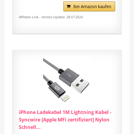
Bei Amazon kaufen
Affiliate-Link - letztes Update: 28.07.2026
iPhone Ladekabel 1M Lightning Kabel -
Syncwire [Apple MFi zertifiziert] Nylon
Schnell...