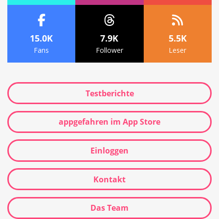
15.0K
7.9K
5.5K
Fans
Follower
Leser
Testberichte
appgefahren im App Store
Einloggen
Kontakt
Das Team