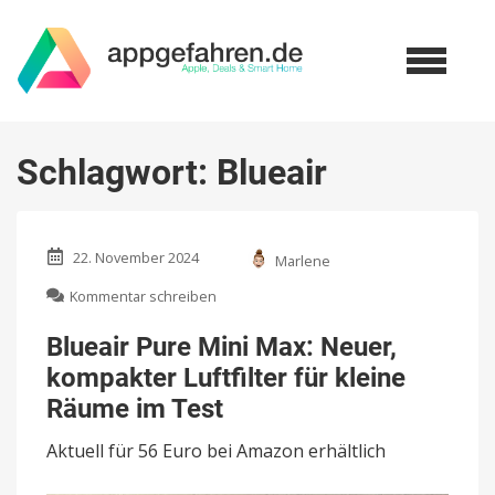
Schlagwort:
Blueair
22. November 2024
Marlene
zu
Kommentar schreiben
Blueair
Pure
Blueair Pure Mini Max: Neuer,
Mini
kompakter Luftfilter für kleine
Max:
Neuer,
Räume im Test
kompakter
Luftfilter
Aktuell für 56 Euro bei Amazon erhältlich
für
kleine