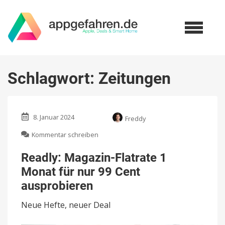
Schlagwort:
Zeitungen
8. Januar 2024
Freddy
zu
Kommentar schreiben
Readly:
Magazin-
Readly: Magazin-Flatrate 1
Flatrate
Monat für nur 99 Cent
1
Monat
ausprobieren
für
nur
Neue Hefte, neuer Deal
99
Cent