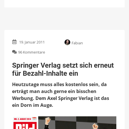
19. Januar 2011
Fabian
zu
96 Kommentare
Springer
Verlag
Springer Verlag setzt sich erneut
setzt
für Bezahl-Inhalte ein
sich
erneut
Heutzutage muss alles kostenlos sein, da
für
Bezahl-
erträgt man auch gerne ein bisschen
Inhalte
Werbung. Dem Axel Springer Verlag ist das
ein
ein Dorn im Auge.