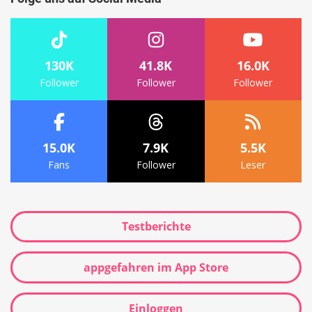
130K
41.8K
16.0K
Follower
Follower
Follower
15.0K
7.9K
5.5K
Fans
Follower
Leser
Testberichte
appgefahren im App Store
Einloggen